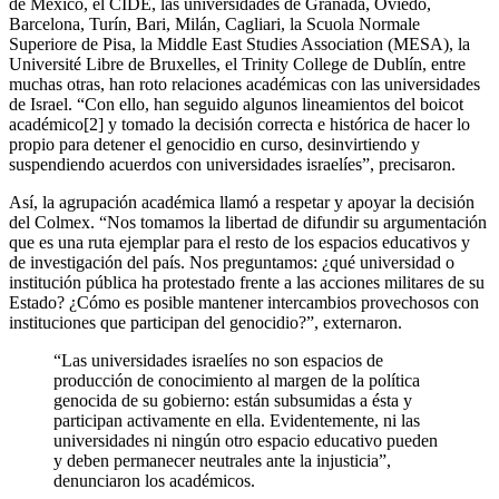
de México, el CIDE, las universidades de Granada, Oviedo,
Barcelona, Turín, Bari, Milán, Cagliari, la Scuola Normale
Superiore de Pisa, la Middle East Studies Association (MESA), la
Université Libre de Bruxelles, el Trinity College de Dublín, entre
muchas otras, han roto relaciones académicas con las universidades
de Israel. “Con ello, han seguido algunos lineamientos del boicot
académico[2] y tomado la decisión correcta e histórica de hacer lo
propio para detener el genocidio en curso, desinvirtiendo y
suspendiendo acuerdos con universidades israelíes”, precisaron.
Así, la agrupación académica llamó a respetar y apoyar la decisión
del Colmex. “Nos tomamos la libertad de difundir su argumentación
que es una ruta ejemplar para el resto de los espacios educativos y
de investigación del país. Nos preguntamos: ¿qué universidad o
institución pública ha protestado frente a las acciones militares de su
Estado? ¿Cómo es posible mantener intercambios provechosos con
instituciones que participan del genocidio?”, externaron.
“Las universidades israelíes no son espacios de
producción de conocimiento al margen de la política
genocida de su gobierno: están subsumidas a ésta y
participan activamente en ella. Evidentemente, ni las
universidades ni ningún otro espacio educativo pueden
y deben permanecer neutrales ante la injusticia”,
denunciaron los académicos.