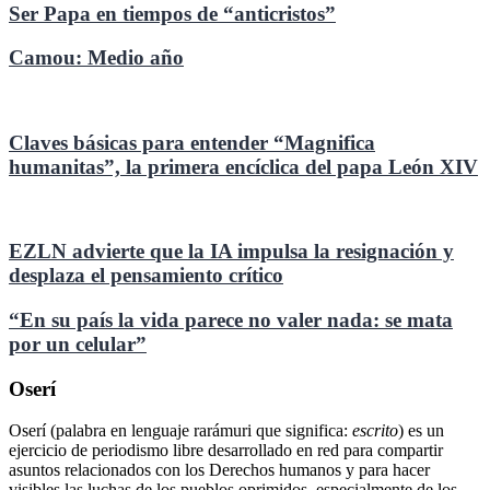
Ser Papa en tiempos de “anticristos”
Camou: Medio año
Claves básicas para entender “Magnifica
humanitas”, la primera encíclica del papa León XIV
EZLN advierte que la IA impulsa la resignación y
desplaza el pensamiento crítico
“En su país la vida parece no valer nada: se mata
por un celular”
Oserí
Oserí (palabra en lenguaje rarámuri que significa:
escrito
) es un
ejercicio de periodismo libre desarrollado en red para compartir
asuntos relacionados con los Derechos humanos y para hacer
visibles las luchas de los pueblos oprimidos, especialmente de los