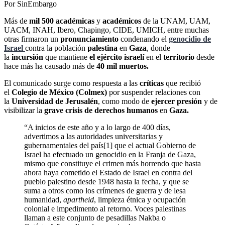
Por SinEmbargo
Más de
mil 500 académicas
y
académicos
de la UNAM, UAM,
UACM, INAH, Ibero, Chapingo, CIDE, UMICH, entre muchas
otras firmaron un
pronunciamiento
condenando el
genocidio de
Israel
contra la población
palestina
en
Gaza
, donde
la
incursión
que mantiene
el ejército israelí
en el
territorio
desde
hace más ha causado más de
40 mil muertos.
El comunicado surge como respuesta a las
críticas
que recibió
el
Colegio de México (Colmex)
por suspender relaciones con
la
Universidad de Jerusalén
, como modo de
ejercer presión
y de
visibilizar la
grave crisis de derechos humanos
en
Gaza.
“A inicios de este año y a lo largo de 400 días,
advertimos a las autoridades universitarias y
gubernamentales del país[1] que el actual Gobierno de
Israel ha efectuado un genocidio en la Franja de Gaza,
mismo que constituye el crimen más horrendo que hasta
ahora haya cometido el Estado de Israel en contra del
pueblo palestino desde 1948 hasta la fecha, y que se
suma a otros como los crímenes de guerra y de lesa
humanidad,
apartheid
, limpieza étnica y ocupación
colonial e impedimento al retorno. Voces palestinas
llaman a este conjunto de pesadillas Nakba o