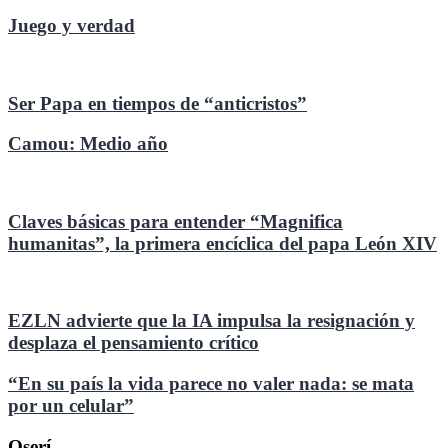
Juego y verdad
Ser Papa en tiempos de “anticristos”
Camou: Medio año
Claves básicas para entender “Magnifica
humanitas”, la primera encíclica del papa León XIV
EZLN advierte que la IA impulsa la resignación y
desplaza el pensamiento crítico
“En su país la vida parece no valer nada: se mata
por un celular”
Oserí