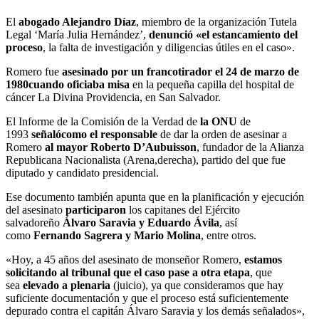
El
abogado Alejandro Díaz
, miembro de la organización Tutela
Legal ‘María Julia Hernández’,
denunció «el estancamiento del
proceso
, la falta de investigación y diligencias útiles en el caso».
Romero fue
asesinado por un francotirador el 24 de marzo de
1980
cuando oficiaba misa
en la pequeña capilla del hospital de
cáncer La Divina Providencia, en San Salvador.
El Informe de la Comisión de la Verdad de
la ONU
de
1993
señaló
como el responsable
de dar la orden de asesinar a
Romero
al mayor Roberto D’Aubuisson
, fundador de la Alianza
Republicana Nacionalista (Arena,derecha), partido del que fue
diputado y candidato presidencial.
Ese documento también apunta que en la planificación y ejecución
del asesinato
participaron
los capitanes del Ejército
salvadoreño
Álvaro Saravia y Eduardo Ávila
, así
como
Fernando Sagrera y Mario Molina
, entre otros.
«Hoy, a 45 años del asesinato de monseñor Romero,
estamos
solicitando al tribunal que el caso pase a otra etapa
, que
sea
elevado a plenaria
(juicio), ya que consideramos que hay
suficiente documentación y que el proceso está suficientemente
depurado contra el capitán Álvaro Saravia y los demás señalados»,