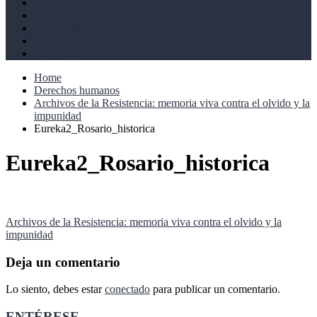
Derechos humanos
Cultural
Perspectivas
Libros
Ahoramismo
Home
Derechos humanos
Archivos de la Resistencia: memoria viva contra el olvido y la
impunidad
Eureka2_Rosario_historica
Eureka2_Rosario_historica
Navegación
Archivos de la Resistencia: memoria viva contra el olvido y la
impunidad
de
entradas
Deja un comentario
Lo siento, debes estar
conectado
para publicar un comentario.
ENTÉRESE