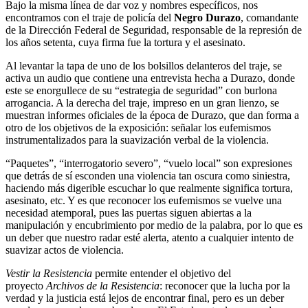
Bajo la misma línea de dar voz y nombres específicos, nos
encontramos con el traje de policía del
Negro Durazo
, comandante
de la Dirección Federal de Seguridad, responsable de la represión de
los años setenta, cuya firma fue la tortura y el asesinato.
Al levantar la tapa de uno de los bolsillos delanteros del traje, se
activa un audio que contiene una entrevista hecha a Durazo, donde
este se enorgullece de su “estrategia de seguridad” con burlona
arrogancia. A la derecha del traje, impreso en un gran lienzo, se
muestran informes oficiales de la época de Durazo, que dan forma a
otro de los objetivos de la exposición: señalar los eufemismos
instrumentalizados para la suavización verbal de la violencia.
“Paquetes”, “interrogatorio severo”, “vuelo local” son expresiones
que detrás de sí esconden una violencia tan oscura como siniestra,
haciendo más digerible escuchar lo que realmente significa tortura,
asesinato, etc. Y es que reconocer los eufemismos se vuelve una
necesidad atemporal, pues las puertas siguen abiertas a la
manipulación y encubrimiento por medio de la palabra, por lo que es
un deber que nuestro radar esté alerta, atento a cualquier intento de
suavizar actos de violencia.
Vestir la Resistencia
permite entender el objetivo del
proyecto
Archivos de la Resistencia
: reconocer que la lucha por la
verdad y la justicia está lejos de encontrar final, pero es un deber