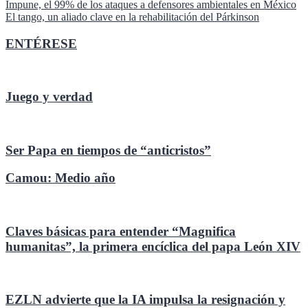
Navegación
Impune, el 99% de los ataques a defensores ambientales en México
El tango, un aliado clave en la rehabilitación del Párkinson
de
entradas
ENTÉRESE
Juego y verdad
Ser Papa en tiempos de “anticristos”
Camou: Medio año
Claves básicas para entender “Magnifica
humanitas”, la primera encíclica del papa León XIV
EZLN advierte que la IA impulsa la resignación y