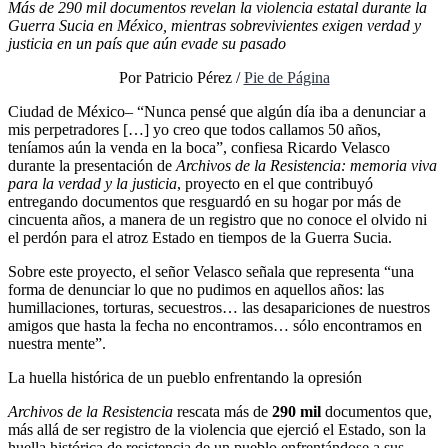
Más de 290 mil documentos revelan la violencia estatal durante la
Guerra Sucia en México, mientras sobrevivientes exigen verdad y
justicia en un país que aún evade su pasado
Por Patricio Pérez /
Pie de Página
Ciudad de México– “Nunca pensé que algún día iba a denunciar a
mis perpetradores […] yo creo que todos callamos 50 años,
teníamos aún la venda en la boca”, confiesa Ricardo Velasco
durante la presentación de
Archivos de la Resistencia: memoria viva
para la verdad y la justicia
, proyecto en el que contribuyó
entregando documentos que resguardó en su hogar por más de
cincuenta años, a manera de un registro que no conoce el olvido ni
el perdón para el atroz Estado en tiempos de la Guerra Sucia.
Sobre este proyecto, el señor Velasco señala que representa “una
forma de denunciar lo que no pudimos en aquellos años: las
humillaciones, torturas, secuestros… las desapariciones de nuestros
amigos que hasta la fecha no encontramos… sólo encontramos en
nuestra mente”.
La huella histórica de un pueblo enfrentando la opresión
Archivos de la Resistencia
rescata más de
290 mil
documentos que,
más allá de ser registro de la violencia que ejerció el Estado, son la
huella histórica de resistencia de un pueblo enfrentándose a sus