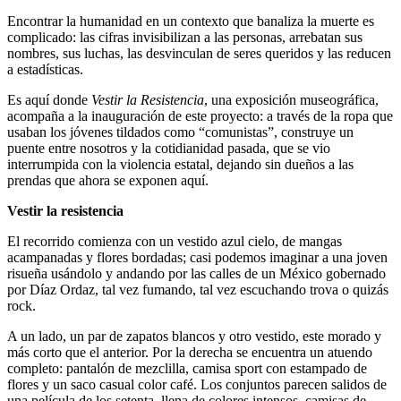
Encontrar la humanidad en un contexto que banaliza la muerte es
complicado: las cifras invisibilizan a las personas, arrebatan sus
nombres, sus luchas, las desvinculan de seres queridos y las reducen
a estadísticas.
Es aquí donde
Vestir la Resistencia
, una exposición museográfica,
acompaña a la inauguración de este proyecto: a través de la ropa que
usaban los jóvenes tildados como “comunistas”, construye un
puente entre nosotros y la cotidianidad pasada, que se vio
interrumpida con la violencia estatal, dejando sin dueños a las
prendas que ahora se exponen aquí.
Vestir la resistencia
El recorrido comienza con un vestido azul cielo, de mangas
acampanadas y flores bordadas; casi podemos imaginar a una joven
risueña usándolo y andando por las calles de un México gobernado
por Díaz Ordaz, tal vez fumando, tal vez escuchando trova o quizás
rock.
A un lado, un par de zapatos blancos y otro vestido, este morado y
más corto que el anterior. Por la derecha se encuentra un atuendo
completo: pantalón de mezclilla, camisa sport con estampado de
flores y un saco casual color café. Los conjuntos parecen salidos de
una película de los setenta, llena de colores intensos, camisas de