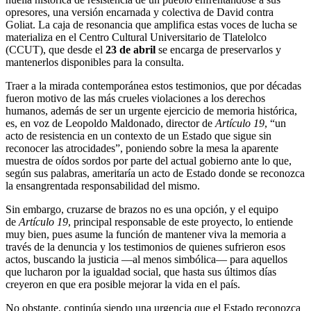
opresores, una versión encarnada y colectiva de David contra
Goliat. La caja de resonancia que amplifica estas voces de lucha se
materializa en el Centro Cultural Universitario de Tlatelolco
(CCUT), que desde el
23 de abril
se encarga de preservarlos y
mantenerlos disponibles para la consulta.
Traer a la mirada contemporánea estos testimonios, que por décadas
fueron motivo de las más crueles violaciones a los derechos
humanos, además de ser un urgente ejercicio de memoria histórica,
es, en voz de Leopoldo Maldonado, director de
Artículo 19
, “un
acto de resistencia en un contexto de un Estado que sigue sin
reconocer las atrocidades”, poniendo sobre la mesa la aparente
muestra de oídos sordos por parte del actual gobierno ante lo que,
según sus palabras, ameritaría un acto de Estado donde se reconozca
la ensangrentada responsabilidad del mismo.
Sin embargo, cruzarse de brazos no es una opción, y el equipo
de
Artículo 19
, principal responsable de este proyecto, lo entiende
muy bien, pues asume la función de mantener viva la memoria a
través de la denuncia y los testimonios de quienes sufrieron esos
actos, buscando la justicia —al menos simbólica— para aquellos
que lucharon por la igualdad social, que hasta sus últimos días
creyeron en que era posible mejorar la vida en el país.
No obstante, continúa siendo una urgencia que el Estado reconozca