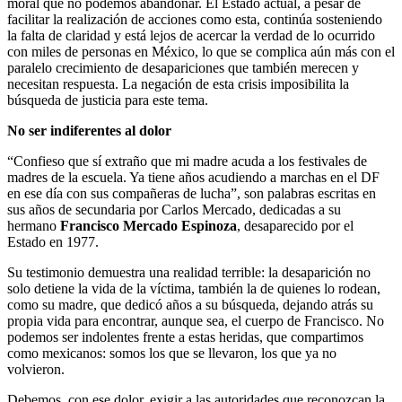
moral que no podemos abandonar. El Estado actual, a pesar de
facilitar la realización de acciones como esta, continúa sosteniendo
la falta de claridad y está lejos de acercar la verdad de lo ocurrido
con miles de personas en México, lo que se complica aún más con el
paralelo crecimiento de desapariciones que también merecen y
necesitan respuesta. La negación de esta crisis imposibilita la
búsqueda de justicia para este tema.
No ser indiferentes al dolor
“Confieso que sí extraño que mi madre acuda a los festivales de
madres de la escuela. Ya tiene años acudiendo a marchas en el DF
en ese día con sus compañeras de lucha”, son palabras escritas en
sus años de secundaria por Carlos Mercado, dedicadas a su
hermano
Francisco Mercado Espinoza
, desaparecido por el
Estado en 1977.
Su testimonio demuestra una realidad terrible: la desaparición no
solo detiene la vida de la víctima, también la de quienes lo rodean,
como su madre, que dedicó años a su búsqueda, dejando atrás su
propia vida para encontrar, aunque sea, el cuerpo de Francisco. No
podemos ser indolentes frente a estas heridas, que compartimos
como mexicanos: somos los que se llevaron, los que ya no
volvieron.
Debemos, con ese dolor, exigir a las autoridades que reconozcan la