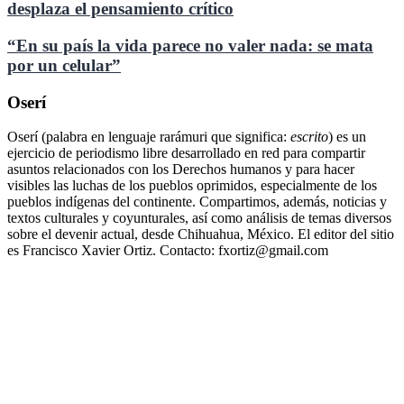
desplaza el pensamiento crítico
“En su país la vida parece no valer nada: se mata
por un celular”
Oserí
Oserí (palabra en lenguaje rarámuri que significa:
escrito
) es un
ejercicio de periodismo libre desarrollado en red para compartir
asuntos relacionados con los Derechos humanos y para hacer
visibles las luchas de los pueblos oprimidos, especialmente de los
pueblos indígenas del continente. Compartimos, además, noticias y
textos culturales y coyunturales, así como análisis de temas diversos
sobre el devenir actual, desde Chihuahua, México. El editor del sitio
es Francisco Xavier Ortiz. Contacto: fxortiz@gmail.com
Portal que recoge algunos ejemplares de lo que fue la
Revista Kwira, una publicación que dio cuenta del
caminar de los pueblos indios del subcontinente, en
especial de la Tarahumara, durante las décadas de los
ochenta y noventa del siglo XX y la primera década del
presente siglo.