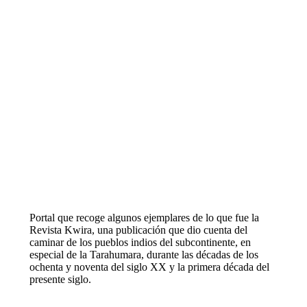
Ojarasca
E. Camou
F. Ortiz Pinchetti
G. Esteva
H. Bellinghausen
L. Boff
B. Barranco
L. Cisneros
J.Ch.Marín
Breviario
Gpe. Ángeles
Sitio anterior
Oserí, 2025
Search
Search