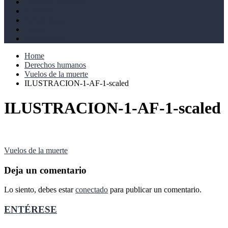
Derechos humanos
Cultural
Perspectivas
Libros
Ahoramismo
Home
Derechos humanos
Vuelos de la muerte
ILUSTRACION-1-AF-1-scaled
ILUSTRACION-1-AF-1-scaled
Navegación
Vuelos de la muerte
de
Deja un comentario
entradas
Lo siento, debes estar
conectado
para publicar un comentario.
ENTÉRESE