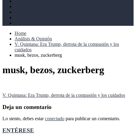
Derechos humanos
Cultural
Perspectivas
Libros
Ahoramismo
Home
Análisis & Opinión
V. Quintana: Era Trump, derrota de la compasión y los
cuidados
musk, bezos, zuckerberg
musk, bezos, zuckerberg
Navegación
V. Quintana: Era Trump, derrota de la compasión y los cuidados
de
Deja un comentario
entradas
Lo siento, debes estar
conectado
para publicar un comentario.
ENTÉRESE