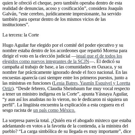
quien le ofreció el cheque, pero también operaba dentro de esta
realidad de denuncias, acoso y cosificación”, considera Joaquín
Galván, “este cerebro, jurídicamente impresionante, ha servido
también para operar dentro de los mismos vicios de las
instituciones”.
La tercera: la Corte
Hugo Aguilar fue elegido por el comité del poder ejecutivo y su
nombre estaba dentro de los acordeones que repartió Morena para
dirigir el voto en la elección judicial —
igual que el de todos los
elegidos como nuevos integrantes de la SCJN
—. Él dedicó su
campaña al trabajo de base, a las comunidades en Oaxaca, y su
nombre fue prácticamente ignorado desde el foco nacional. En las
encuestas aparecía casi siempre entre los primeros puestos, junto a
las ministras en funciones (
Lenia Batres, Yasmín Esquivel y Loretta
Ortiz
). “Desde febrero, Claudia Sheinbaum fue muy vocal respecto
a tener un ministro indígena en la Corte”, apunta Yásnaya Aguilar,
“y aun así los analistas no lo vieron, no le dedicaron ni siquiera un
perfil”. La lingüista encuentra la explicación a esta ceguera en el
sesgo racista de
un país como México.
La sorpresa parecía total. ¿Quién era el abogado mixteco que estaba
adelantando en votos a la favorita de la contienda, a la ministra del
pueblo? “La carga simbólica de su llegada es muy importante”, dice