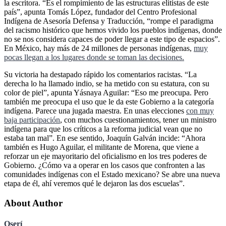
la escritora. “Es el rompimiento de las estructuras elitistas de este
país”, apunta Tomás López, fundador del Centro Profesional
Indígena de Asesoría Defensa y Traducción, “rompe el paradigma
del racismo histórico que hemos vivido los pueblos indígenas, donde
no se nos considera capaces de poder llegar a este tipo de espacios”.
En México, hay más de 24 millones de personas indígenas,
muy
pocas llegan a los lugares donde se toman las decisiones.
Su victoria ha destapado rápido los comentarios racistas. “La
derecha lo ha llamado indio, se ha metido con su estatura, con su
color de piel”, apunta Yásnaya Aguilar: “Eso me preocupa. Pero
también me preocupa el uso que le da este Gobierno a la categoría
indígena. Parece una jugada maestra. En unas elecciones
con muy
baja participación
, con muchos cuestionamientos, tener un ministro
indígena para que los críticos a la reforma judicial vean que no
estaba tan mal”. En ese sentido, Joaquín Galván incide: “Ahora
también es Hugo Aguilar, el militante de Morena, que viene a
reforzar un eje mayoritario del oficialismo en los tres poderes de
Gobierno. ¿Cómo va a operar en los casos que confronten a las
comunidades indígenas con el Estado mexicano? Se abre una nueva
etapa de él, ahí veremos qué le dejaron las dos escuelas”.
About Author
Oserí