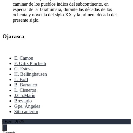
caminar de los pueblos indios del subcontinente, en
especial de la Tarahumara, durante las décadas de los
ochenta y noventa del siglo XX y la primera década del
presente siglo.
Ojarasca
E. Camou
F. Ortiz Pinchetti
G. Esteva
H. Bellinghausen
L. Boff
B. Barranco
L. Cisneros
J.Ch.Marín
Breviario
Gpe. Ángeles
Sitio anterior
Oserí, 2025