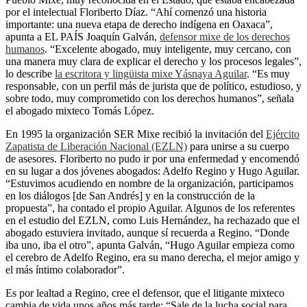
por el intelectual Floriberto Díaz. “Ahí comenzó una historia
importante: una nueva etapa de derecho indígena en Oaxaca”,
apunta a EL PAÍS Joaquín Galván,
defensor mixe de los derechos
humanos
. “Excelente abogado, muy inteligente, muy cercano, con
una manera muy clara de explicar el derecho y los procesos legales”,
lo describe
la escritora y lingüista mixe Yásnaya Aguilar
. “Es muy
responsable, con un perfil más de jurista que de político, estudioso, y
sobre todo, muy comprometido con los derechos humanos”, señala
el abogado mixteco Tomás López.
En 1995 la organización SER Mixe recibió la invitación del
Ejército
Zapatista de Liberación Nacional (EZLN)
para unirse a su cuerpo
de asesores. Floriberto no pudo ir por una enfermedad y encomendó
en su lugar a dos jóvenes abogados: Adelfo Regino y Hugo Aguilar.
“Estuvimos acudiendo en nombre de la organización, participamos
en los diálogos [de San Andrés] y en la construcción de la
propuesta”, ha contado el propio Aguilar. Algunos de los referentes
en el estudio del EZLN, como Luis Hernández, ha rechazado que el
abogado estuviera invitado, aunque sí recuerda a Regino. “Donde
iba uno, iba el otro”, apunta Galván, “Hugo Aguilar empieza como
el cerebro de Adelfo Regino, era su mano derecha, el mejor amigo y
el más íntimo colaborador”.
Es por lealtad a Regino, cree el defensor, que el litigante mixteco
cambia de vida unos años más tarde: “Sale de la lucha social para