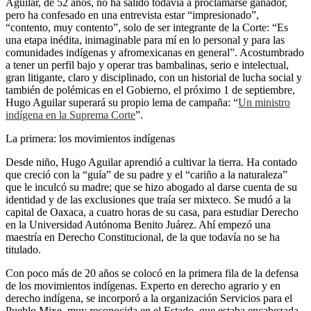
Aguilar, de 52 años, no ha salido todavía a proclamarse ganador,
pero ha confesado en una entrevista estar “impresionado”,
“contento, muy contento”, solo de ser integrante de la Corte: “Es
una etapa inédita, inimaginable para mí en lo personal y para las
comunidades indígenas y afromexicanas en general”. Acostumbrado
a tener un perfil bajo y operar tras bambalinas, serio e intelectual,
gran litigante, claro y disciplinado, con un historial de lucha social y
también de polémicas en el Gobierno, el próximo 1 de septiembre,
Hugo Aguilar superará su propio lema de campaña: “
Un ministro
indígena en la Suprema Corte
”.
La primera: los movimientos indígenas
Desde niño, Hugo Aguilar aprendió a cultivar la tierra. Ha contado
que creció con la “guía” de su padre y el “cariño a la naturaleza”
que le inculcó su madre; que se hizo abogado al darse cuenta de su
identidad y de las exclusiones que traía ser mixteco. Se mudó a la
capital de Oaxaca, a cuatro horas de su casa, para estudiar Derecho
en la Universidad Autónoma Benito Juárez. Ahí empezó una
maestría en Derecho Constitucional, de la que todavía no se ha
titulado.
Con poco más de 20 años se colocó en la primera fila de la defensa
de los movimientos indígenas. Experto en derecho agrario y en
derecho indígena, se incorporó a la organización Servicios para el
Pueblo Mixe, muy reconocida en el Estado, que estaba encabezada