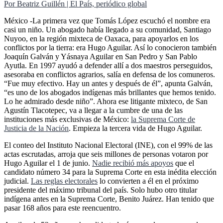
Por Beatriz Guillén | El País, periódico global
México -La primera vez que Tomás López escuchó el nombre era
casi un niño. Un abogado había llegado a su comunidad, Santiago
Nuyoo, en la región mixteca de Oaxaca, para apoyarlos en los
conflictos por la tierra: era Hugo Aguilar. Así lo conocieron también
Joaquín Galván y Yásnaya Aguilar en San Pedro y San Pablo
Ayutla. En 1997 ayudó a defender allí a dos maestros perseguidos,
asesoraba en conflictos agrarios, salía en defensa de los comuneros.
“Fue muy efectivo. Hay un antes y después de él”, apunta Galván,
“es uno de los abogados indígenas más brillantes que hemos tenido.
Lo he admirado desde niño”. Ahora ese litigante mixteco, de San
Agustín Tlacotepec, va a llegar a la cumbre de una de las
instituciones más exclusivas de México:
la Suprema Corte de
Justicia de la Nación
. Empieza la tercera vida de Hugo Aguilar.
El conteo del Instituto Nacional Electoral (INE), con el 99% de las
actas escrutadas, arroja que seis millones de personas votaron por
Hugo Aguilar el 1 de junio.
Nadie recibió más apoyos
que el
candidato número 34 para la Suprema Corte en esta inédita elección
judicial.
Las reglas electorales
lo convierten a él en el próximo
presidente del máximo tribunal del país. Solo hubo otro titular
indígena antes en la Suprema Corte, Benito Juárez. Han tenido que
pasar 168 años para este reencuentro.