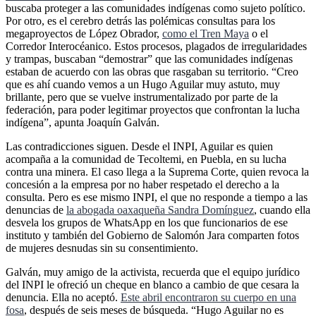
buscaba proteger a las comunidades indígenas como sujeto político.
Por otro, es el cerebro detrás las polémicas consultas para los
megaproyectos de López Obrador,
como el Tren Maya
o el
Corredor Interocéanico. Estos procesos, plagados de irregularidades
y trampas, buscaban “demostrar” que las comunidades indígenas
estaban de acuerdo con las obras que rasgaban su territorio. “Creo
que es ahí cuando vemos a un Hugo Aguilar muy astuto, muy
brillante, pero que se vuelve instrumentalizado por parte de la
federación, para poder legitimar proyectos que confrontan la lucha
indígena”, apunta Joaquín Galván.
Las contradicciones siguen. Desde el INPI, Aguilar es quien
acompaña a la comunidad de Tecoltemi, en Puebla, en su lucha
contra una minera. El caso llega a la Suprema Corte, quien revoca la
concesión a la empresa por no haber respetado el derecho a la
consulta. Pero es ese mismo INPI, el que no responde a tiempo a las
denuncias de
la abogada oaxaqueña Sandra Domínguez
, cuando ella
desvela los grupos de WhatsApp en los que funcionarios de ese
instituto y también del Gobierno de Salomón Jara comparten fotos
de mujeres desnudas sin su consentimiento.
Galván, muy amigo de la activista, recuerda que el equipo jurídico
del INPI le ofreció un cheque en blanco a cambio de que cesara la
denuncia. Ella no aceptó.
Este abril encontraron su cuerpo en una
fosa
, después de seis meses de búsqueda. “Hugo Aguilar no es