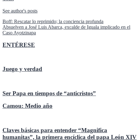
See author's posts
Navegación
Boff: Rescatar lo reprimido; la conciencia profunda
Absuelven a José Luis Abarca, excalde de Iguala implicado en el
de
Caso Ayotzinapa
entradas
ENTÉRESE
Juego y verdad
Ser Papa en tiempos de “anticristos”
Camou: Medio año
Claves básicas para entender “Magnifica
humanitas”, la primera encíclica del papa León XIV