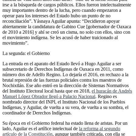
irse a la búsqueda de cargos públicos. Ellos fueron intelectualmente
muy importantes dentro de la lucha, pero cuando empezaron a
operar para los intereses del Estado hubo un punto de no
reconciliación”. Yásnaya Aguilar apunta: “Decidieron apoyar
abiertamente la candidatura de Gabino Cue [gobernador de Oaxaca
de 2010 a 2016] y ahí se creó un cisma, no solo con ellos, sino con
el movimiento indígena. Se les acusó de haber traicionado al
movimiento”.
La segunda: el Gobierno
La entrada en el aparato del Estado llevó a Hugo Aguilar a ser
subsecretario de Derechos Indígenas de Oaxaca en 2011, como
número dos de Adelfo Regino. Lo dejaría el 2016, en rechazo a la
brutal represión de las fuerzas policiales contra los maestros de
Nochixtlán. Ese año entró en la dirección de Sistemas Normativos
del Instituto Electoral local hasta que en 2018,
el huracán de Andrés
Manuel López Obrador llegó a Palacio Nacional
. Regino es
nombrado director del INPI, el Instituto Nacional de los Pueblos
Indígenas, y Aguilar, de vuelta a su vera, de vuelta a su sombra, el
coordinador de Derechos Indígenas.
Su época en el Gobierno federal ha estado llena de aristas. Por un
lado, Aguilar es el artífice intelectual de
la reforma al segundo
artículo de la Constitución
, aunque también criticada, con ella se