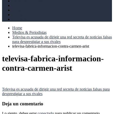
Derechos humanos
Cultural
Perspectivas
Libros
Ahoramismo
Home
Medios & Periodistas
Televisa es acusada de dirigir una red secreta de noticias falsas
para desprestigiar a sus rivales
televisa-fabrica-informacion-contra-carmen-arist
televisa-fabrica-informacion-
contra-carmen-arist
Navegación
Televisa es acusada de dirigir una red secreta de noticias falsas para
desprestigiar a sus rivales
de
entradas
Deja un comentario
Lo siento, debes estar
conectado
para publicar un comentario.