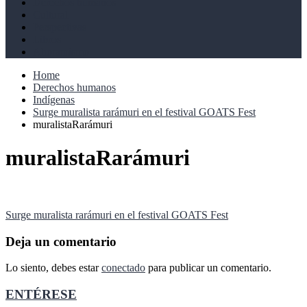
Derechos humanos
Cultural
Perspectivas
Libros
Ahoramismo
Home
Derechos humanos
Indígenas
Surge muralista rarámuri en el festival GOATS Fest
muralistaRarámuri
muralistaRarámuri
Navegación
Surge muralista rarámuri en el festival GOATS Fest
de
Deja un comentario
entradas
Lo siento, debes estar
conectado
para publicar un comentario.
ENTÉRESE