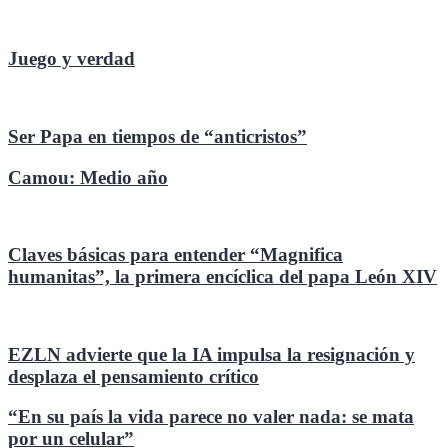
Juego y verdad
Ser Papa en tiempos de “anticristos”
Camou: Medio año
Claves básicas para entender “Magnifica
humanitas”, la primera encíclica del papa León XIV
EZLN advierte que la IA impulsa la resignación y
desplaza el pensamiento crítico
“En su país la vida parece no valer nada: se mata
por un celular”