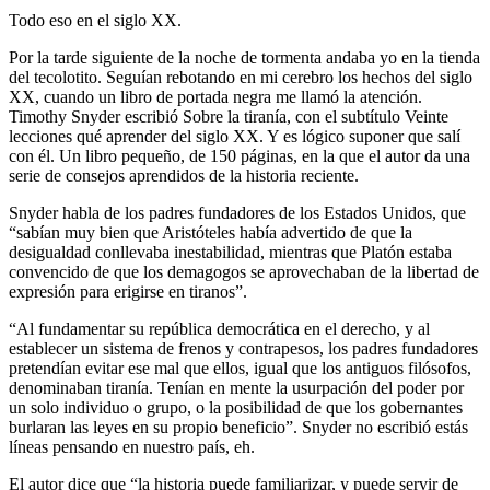
Todo eso en el siglo XX.
Por la tarde siguiente de la noche de tormenta andaba yo en la tienda
del tecolotito. Seguían rebotando en mi cerebro los hechos del siglo
XX, cuando un libro de portada negra me llamó la atención.
Timothy Snyder escribió Sobre la tiranía, con el subtítulo Veinte
lecciones qué aprender del siglo XX. Y es lógico suponer que salí
con él. Un libro pequeño, de 150 páginas, en la que el autor da una
serie de consejos aprendidos de la historia reciente.
Snyder habla de los padres fundadores de los Estados Unidos, que
“sabían muy bien que Aristóteles había advertido de que la
desigualdad conllevaba inestabilidad, mientras que Platón estaba
convencido de que los demagogos se aprovechaban de la libertad de
expresión para erigirse en tiranos”.
“Al fundamentar su república democrática en el derecho, y al
establecer un sistema de frenos y contrapesos, los padres fundadores
pretendían evitar ese mal que ellos, igual que los antiguos filósofos,
denominaban tiranía. Tenían en mente la usurpación del poder por
un solo individuo o grupo, o la posibilidad de que los gobernantes
burlaran las leyes en su propio beneficio”. Snyder no escribió estás
líneas pensando en nuestro país, eh.
El autor dice que “la historia puede familiarizar, y puede servir de