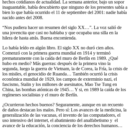
hechos cotidianos de actualidad. La semana anterior, bajo un sopor
inaguantable, había descubierto que ninguno de los presentes sabía a
bien lo que había ocurrido el 11 de septiembre del 2001: nadie había
nacido antes del 2008.
“Nos pudiera hacer un resumen del siglo XX…”. La voz salió de
una jovencita que casi no hablaba y que ocupaba una silla en la
hilera de hasta atrás. Buena encomienda.
Lo había leído en algún libro. El siglo XX no duró cien años.
Comenzó con la primera guerra mundial en 1914 y terminó
prematuramente con la caída del muro de Berlín en 1989. ¿Qué
hubo en medio? Más guerras: después de la primera vino la
segunda, luego la guerra de Vietnam, la de Corea, la Fría, la crisis de
los misiles, el genocidio de Ruanda… También ocurrió la crisis
económica mundial de 1929, los campos de exterminio nazi, el
fascismo, Stalin y los millones de asesinatos, Mao Tse Tung en
China, las bombas atómicas de 1945… Y si, en 1989 la caída de los
regímenes socialistas y el muro de Berlín.
¿Ocurrieron hechos buenos? Seguramente, aunque en un recuento
de daños destacan los malos. Pero sí: Los avances de la medicina, la
generalización de las vacunas, el invento de las computadores, el
uso intensivo del internet, el abatimiento del analfabetismo y el
avance de la educación, la conciencia de los derechos humanos…