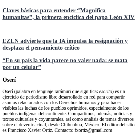
Claves básicas para entender “Magnifica
humanitas”, la primera encíclica del papa León XIV
EZLN advierte que la IA impulsa la resignación y
desplaza el pensamiento crítico
“En su país la vida parece no valer nada: se mata
por un celular”
Oserí
Oserí (palabra en lenguaje rarámuri que significa:
escrito
) es un
ejercicio de periodismo libre desarrollado en red para compartir
asuntos relacionados con los Derechos humanos y para hacer
visibles las luchas de los pueblos oprimidos, especialmente de los
pueblos indígenas del continente. Compartimos, además, noticias y
textos culturales y coyunturales, así como análisis de temas diversos
sobre el devenir actual, desde Chihuahua, México. El editor del sitio
es Francisco Xavier Ortiz. Contacto: fxortiz@gmail.com