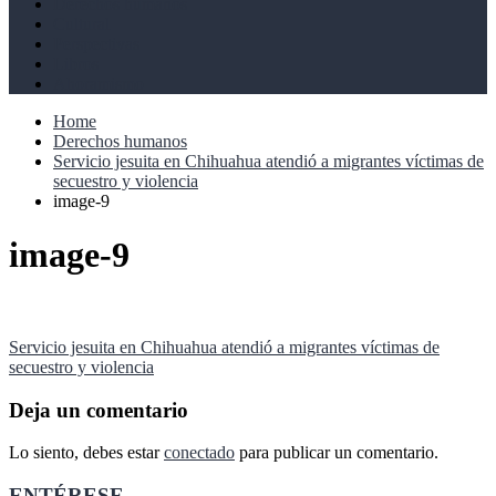
Derechos humanos
Cultural
Perspectivas
Libros
Ahoramismo
Home
Derechos humanos
Servicio jesuita en Chihuahua atendió a migrantes víctimas de
secuestro y violencia
image-9
image-9
Navegación
Servicio jesuita en Chihuahua atendió a migrantes víctimas de
secuestro y violencia
de
entradas
Deja un comentario
Lo siento, debes estar
conectado
para publicar un comentario.
ENTÉRESE