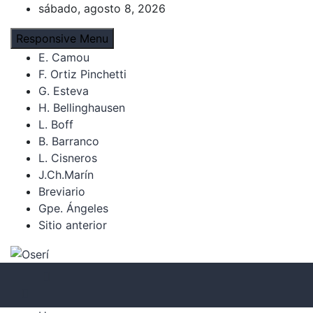
Skip
sábado, agosto 8, 2026
to
Responsive Menu
content
E. Camou
F. Ortiz Pinchetti
G. Esteva
H. Bellinghausen
L. Boff
B. Barranco
L. Cisneros
J.Ch.Marín
Breviario
Gpe. Ángeles
Sitio anterior
Oserí
Noticias, cultura y derechos humanos