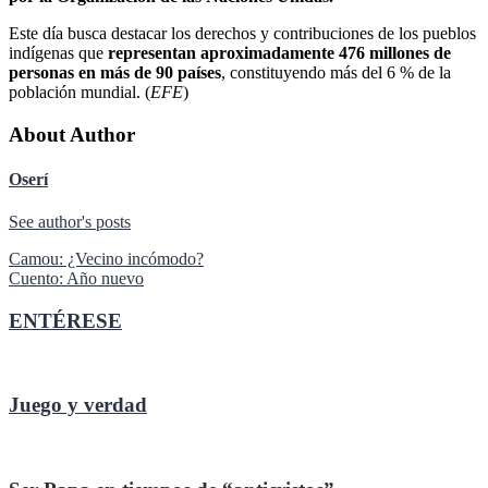
Este día busca destacar los derechos y contribuciones de los pueblos
indígenas que
representan aproximadamente 476 millones de
personas en más de 90 países
, constituyendo más del 6 % de la
población mundial. (
EFE
)
About Author
Oserí
See author's posts
Navegación
Camou: ¿Vecino incómodo?
Cuento: Año nuevo
de
entradas
ENTÉRESE
Juego y verdad