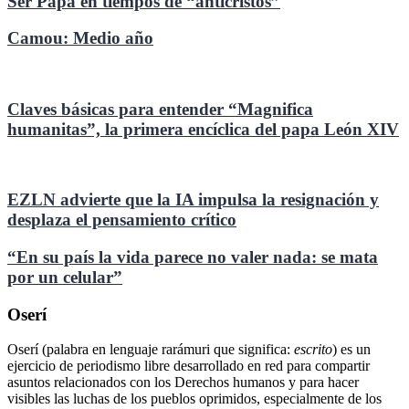
Ser Papa en tiempos de “anticristos”
Camou: Medio año
Claves básicas para entender “Magnifica
humanitas”, la primera encíclica del papa León XIV
EZLN advierte que la IA impulsa la resignación y
desplaza el pensamiento crítico
“En su país la vida parece no valer nada: se mata
por un celular”
Oserí
Oserí (palabra en lenguaje rarámuri que significa:
escrito
) es un
ejercicio de periodismo libre desarrollado en red para compartir
asuntos relacionados con los Derechos humanos y para hacer
visibles las luchas de los pueblos oprimidos, especialmente de los