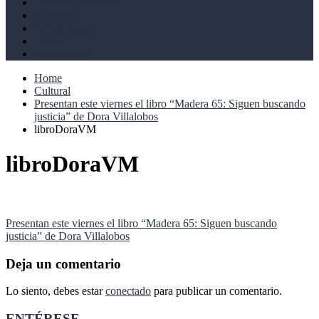
Derechos humanos
Cultural
Perspectivas
Libros
Ahoramismo
Home
Cultural
Presentan este viernes el libro “Madera 65: Siguen buscando
justicia” de Dora Villalobos
libroDoraVM
libroDoraVM
Navegación
Presentan este viernes el libro “Madera 65: Siguen buscando
justicia” de Dora Villalobos
de
entradas
Deja un comentario
Lo siento, debes estar
conectado
para publicar un comentario.
ENTÉRESE