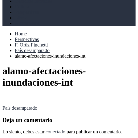
Derechos humanos
Cultural
Perspectivas
Libros
Ahoramismo
Home
Perspectivas
F. Ortiz Pinchetti
País desamparado
alamo-afectaciones-inundaciones-int
alamo-afectaciones-
inundaciones-int
Navegación
País desamparado
de
Deja un comentario
entradas
Lo siento, debes estar
conectado
para publicar un comentario.