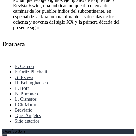
Portal que recoge algunos ejemplares de lo que fue la
Revista Kwira, una publicación que dio cuenta del
caminar de los pueblos indios del subcontinente, en
especial de la Tarahumara, durante las décadas de los
ochenta y noventa del siglo XX y la primera década del
presente siglo.
Ojarasca
E. Camou
F. Ortiz Pinchetti
G. Esteva
H. Bellinghausen
L. Boff
B. Barranco
L. Cisneros
J.Ch.Marín
Breviario
Gpe. Ángeles
Sitio anterior
Oserí, 2025