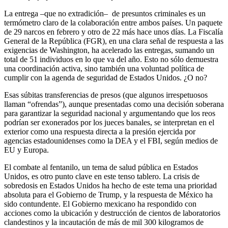
La entrega –que no extradición– de presuntos criminales es un
termómetro claro de la colaboración entre ambos países. Un paquete
de 29 narcos en febrero y otro de 22 más hace unos días. La Fiscalía
General de la República (FGR), en una clara señal de respuesta a las
exigencias de Washington, ha acelerado las entregas, sumando un
total de 51 individuos en lo que va del año. Esto no sólo demuestra
una coordinación activa, sino también una voluntad política de
cumplir con la agenda de seguridad de Estados Unidos. ¿O no?
Esas súbitas transferencias de presos (que algunos irrespetuosos
llaman “ofrendas”), aunque presentadas como una decisión soberana
para garantizar la seguridad nacional y argumentando que los reos
podrían ser exonerados por los jueces banales, se interpretan en el
exterior como una respuesta directa a la presión ejercida por
agencias estadounidenses como la DEA y el FBI, según medios de
EU y Europa.
El combate al fentanilo, un tema de salud pública en Estados
Unidos, es otro punto clave en este tenso tablero. La crisis de
sobredosis en Estados Unidos ha hecho de este tema una prioridad
absoluta para el Gobierno de Trump, y la respuesta de México ha
sido contundente. El Gobierno mexicano ha respondido con
acciones como la ubicación y destrucción de cientos de laboratorios
clandestinos y la incautación de más de mil 300 kilogramos de