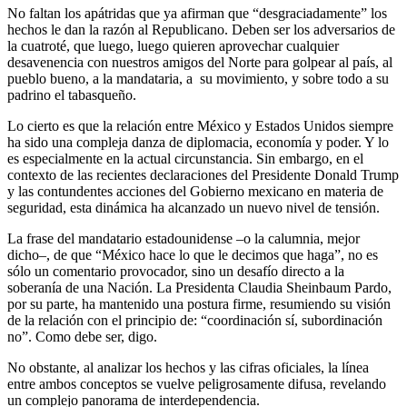
No faltan los apátridas que ya afirman que “desgraciadamente” los
hechos le dan la razón al Republicano. Deben ser los adversarios de
la cuatroté, que luego, luego quieren aprovechar cualquier
desavenencia con nuestros amigos del Norte para golpear al país, al
pueblo bueno, a la mandataria, a su movimiento, y sobre todo a su
padrino el tabasqueño.
Lo cierto es que la relación entre México y Estados Unidos siempre
ha sido una compleja danza de diplomacia, economía y poder. Y lo
es especialmente en la actual circunstancia. Sin embargo, en el
contexto de las recientes declaraciones del Presidente Donald Trump
y las contundentes acciones del Gobierno mexicano en materia de
seguridad, esta dinámica ha alcanzado un nuevo nivel de tensión.
La frase del mandatario estadounidense –o la calumnia, mejor
dicho–, de que “México hace lo que le decimos que haga”, no es
sólo un comentario provocador, sino un desafío directo a la
soberanía de una Nación. La Presidenta Claudia Sheinbaum Pardo,
por su parte, ha mantenido una postura firme, resumiendo su visión
de la relación con el principio de: “coordinación sí, subordinación
no”. Como debe ser, digo.
No obstante, al analizar los hechos y las cifras oficiales, la línea
entre ambos conceptos se vuelve peligrosamente difusa, revelando
un complejo panorama de interdependencia.