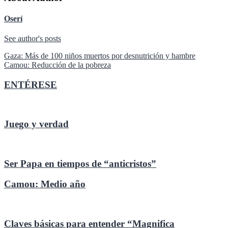
Oserí
See author's posts
Navegación
Gaza: Más de 100 niños muertos por desnutrición y hambre
Camou: Reducción de la pobreza
de
entradas
ENTÉRESE
Juego y verdad
Ser Papa en tiempos de “anticristos”
Camou: Medio año
Claves básicas para entender “Magnifica