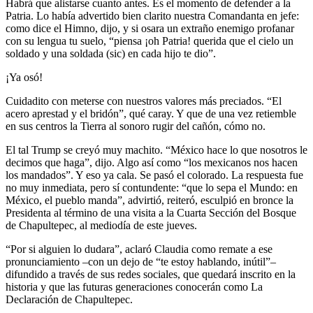
Habrá que alistarse cuanto antes. Es el momento de defender a la
Patria. Lo había advertido bien clarito nuestra Comandanta en jefe:
como dice el Himno, dijo, y si osara un extraño enemigo profanar
con su lengua tu suelo, “piensa ¡oh Patria! querida que el cielo un
soldado y una soldada (sic) en cada hijo te dio”.
¡Ya osó!
Cuidadito con meterse con nuestros valores más preciados. “El
acero aprestad y el bridón”, qué caray. Y que de una vez retiemble
en sus centros la Tierra al sonoro rugir del cañón, cómo no.
El tal Trump se creyó muy machito. “México hace lo que nosotros le
decimos que haga”, dijo. Algo así como “los mexicanos nos hacen
los mandados”. Y eso ya cala. Se pasó el colorado. La respuesta fue
no muy inmediata, pero sí contundente: “que lo sepa el Mundo: en
México, el pueblo manda”, advirtió, reiteró, esculpió en bronce la
Presidenta al término de una visita a la Cuarta Sección del Bosque
de Chapultepec, al mediodía de este jueves.
“Por si alguien lo dudara”, aclaró Claudia como remate a ese
pronunciamiento –con un dejo de “te estoy hablando, inútil”–
difundido a través de sus redes sociales, que quedará inscrito en la
historia y que las futuras generaciones conocerán como La
Declaración de Chapultepec.