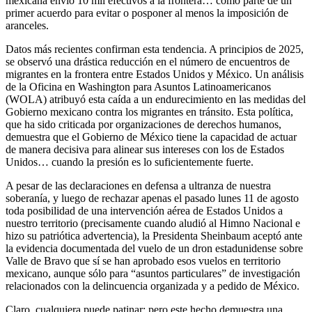
mexicana envió 10 mil efectivos a la frontera… como parte de un
primer acuerdo para evitar o posponer al menos la imposición de
aranceles.
Datos más recientes confirman esta tendencia. A principios de 2025,
se observó una drástica reducción en el número de encuentros de
migrantes en la frontera entre Estados Unidos y México. Un análisis
de la Oficina en Washington para Asuntos Latinoamericanos
(WOLA) atribuyó esta caída a un endurecimiento en las medidas del
Gobierno mexicano contra los migrantes en tránsito. Esta política,
que ha sido criticada por organizaciones de derechos humanos,
demuestra que el Gobierno de México tiene la capacidad de actuar
de manera decisiva para alinear sus intereses con los de Estados
Unidos… cuando la presión es lo suficientemente fuerte.
A pesar de las declaraciones en defensa a ultranza de nuestra
soberanía, y luego de rechazar apenas el pasado lunes 11 de agosto
toda posibilidad de una intervención aérea de Estados Unidos a
nuestro territorio (precisamente cuando aludió al Himno Nacional e
hizo su patriótica advertencia), la Presidenta Sheinbaum aceptó ante
la evidencia documentada del vuelo de un dron estadunidense sobre
Valle de Bravo que sí se han aprobado esos vuelos en territorio
mexicano, aunque sólo para “asuntos particulares” de investigación
relacionados con la delincuencia organizada y a pedido de México.
Claro, cualquiera puede patinar; pero este hecho demuestra una