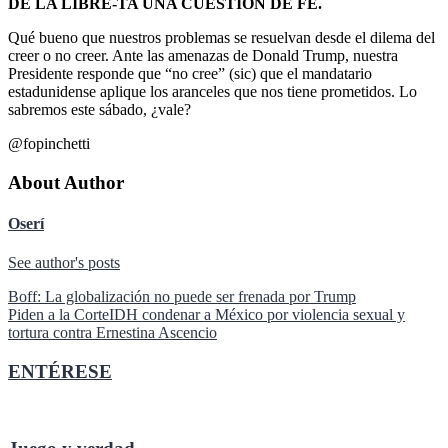
DE LA LIBRE-TA UNA CUESTIÓN DE FE.
Qué bueno que nuestros problemas se resuelvan desde el dilema del
creer o no creer. Ante las amenazas de Donald Trump, nuestra
Presidente responde que “no cree” (sic) que el mandatario
estadunidense aplique los aranceles que nos tiene prometidos. Lo
sabremos este sábado, ¿vale?
@fopinchetti
About Author
Oserí
See author's posts
Navegación
Boff: La globalización no puede ser frenada por Trump
Piden a la CorteIDH condenar a México por violencia sexual y
de
tortura contra Ernestina Ascencio
entradas
ENTÉRESE