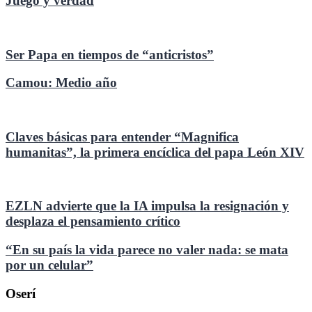
Juego y verdad
Ser Papa en tiempos de “anticristos”
Camou: Medio año
Claves básicas para entender “Magnifica
humanitas”, la primera encíclica del papa León XIV
EZLN advierte que la IA impulsa la resignación y
desplaza el pensamiento crítico
“En su país la vida parece no valer nada: se mata
por un celular”
Oserí