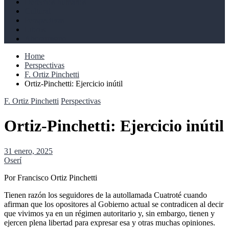
Derechos humanos
Cultural
Perspectivas
Libros
Ahoramismo
Home
Perspectivas
F. Ortiz Pinchetti
Ortiz-Pinchetti: Ejercicio inútil
F. Ortiz Pinchetti
Perspectivas
Ortiz-Pinchetti: Ejercicio inútil
31 enero, 2025
Oserí
Por Francisco Ortiz Pinchetti
Tienen razón los seguidores de la autollamada Cuatroté cuando
afirman que los opositores al Gobierno actual se contradicen al decir
que vivimos ya en un régimen autoritario y, sin embargo, tienen y
ejercen plena libertad para expresar esa y otras muchas opiniones.