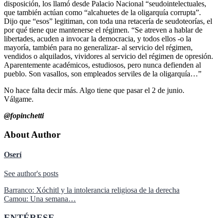
disposición, los llamó desde Palacio Nacional “seudointelectuales,
que también actúan como “alcahuetes de la oligarquía corrupta”.
Dijo que “esos” legitiman, con toda una retacería de seudoteorías, el
por qué tiene que mantenerse el régimen. “Se atreven a hablar de
libertades, acuden a invocar la democracia, y todos ellos -o la
mayoría, también para no generalizar- al servicio del régimen,
vendidos o alquilados, vividores al servicio del régimen de opresión.
Aparentemente académicos, estudiosos, pero nunca defienden al
pueblo. Son vasallos, son empleados serviles de la oligarquía…”
No hace falta decir más. Algo tiene que pasar el 2 de junio.
Válgame.
@fopinchetti
About Author
Oserí
See author's posts
Navegación
Barranco: Xóchitl y la intolerancia religiosa de la derecha
Camou: Una semana…
de
ENTÉRESE