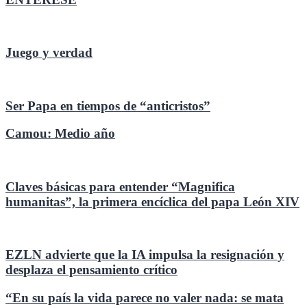
entradas
Juego y verdad
Ser Papa en tiempos de “anticristos”
Camou: Medio año
Claves básicas para entender “Magnifica
humanitas”, la primera encíclica del papa León XIV
EZLN advierte que la IA impulsa la resignación y
desplaza el pensamiento crítico
“En su país la vida parece no valer nada: se mata