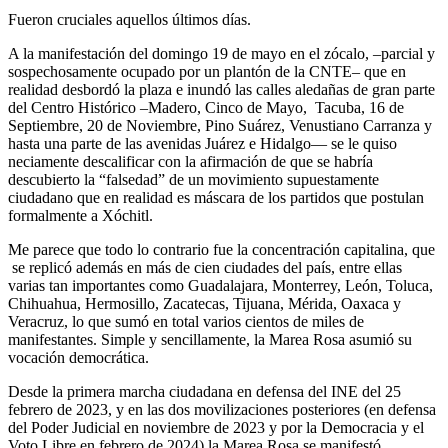
Fueron cruciales aquellos últimos días.
A la manifestación del domingo 19 de mayo en el zócalo, –parcial y
sospechosamente ocupado por un plantón de la CNTE– que en
realidad desbordó la plaza e inundó las calles aledañas de gran parte
del Centro Histórico –Madero, Cinco de Mayo, Tacuba, 16 de
Septiembre, 20 de Noviembre, Pino Suárez, Venustiano Carranza y
hasta una parte de las avenidas Juárez e Hidalgo— se le quiso
neciamente descalificar con la afirmación de que se habría
descubierto la “falsedad” de un movimiento supuestamente
ciudadano que en realidad es máscara de los partidos que postulan
formalmente a Xóchitl.
Me parece que todo lo contrario fue la concentración capitalina, que
se replicó además en más de cien ciudades del país, entre ellas
varias tan importantes como Guadalajara, Monterrey, León, Toluca,
Chihuahua, Hermosillo, Zacatecas, Tijuana, Mérida, Oaxaca y
Veracruz, lo que sumó en total varios cientos de miles de
manifestantes. Simple y sencillamente, la Marea Rosa asumió su
vocación democrática.
Desde la primera marcha ciudadana en defensa del INE del 25
febrero de 2023, y en las dos movilizaciones posteriores (en defensa
del Poder Judicial en noviembre de 2023 y por la Democracia y el
Voto Libre en febrero de 2024) la Marea Rosa se manifestó