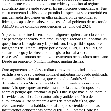
abiertamente como un movimiento crítico y opositor al régimen
autoritario que pretende socavar las instituciones democráticas. Fue
en su momento la chispa que prendió la esperanza y se convirtió en
una demanda de quienes en ellas participaron de encontrar el
liderazgo capaz de encabezar la oposición al gobierno destructor de
AMLO en los comicios presidenciales de junio del 2024.
Y precisamente fue la senadora hidalguense quién apareció como
ese personaje anhelado. Y fueron las organizaciones ciudadanas las
que primero la acogieron y la postularon. Los partidos opositores
integrantes del Frente Amplio por México, PAN, PRI y PRD, se
sumaron luego y le ofrecieron el registro formal a su candidatura.
Ella es así un símbolo del nuevo movimiento democrático mexicano.
Desde un principio. Ningún misterio, ningún disfraz.
Otro argumento para desacreditar al movimiento ciudadano-
partidista es que su bandera contra el autoritarismo quedó nulificada
con la manifestación misma, que como dijo Andrés Manuel
demostró que en México “hay libertad de manifestación como
nunca”, lo que supuestamente desmiente la acusación opositora
sobre el peligro que amenaza al país. Otro sesgo maniqueo, porque
las evidencias del carácter autoritario y antidemocrático de la
autollamada 4T no se refiere a actos de represión física, que
efectivamente no ha habido, sino al ataque sostenido contra las
instituciones democráticas como el INE, la Suprema Corte y el