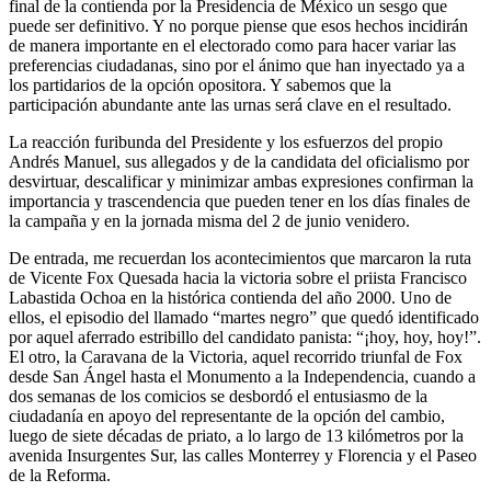
final de la contienda por la Presidencia de México un sesgo que
puede ser definitivo. Y no porque piense que esos hechos incidirán
de manera importante en el electorado como para hacer variar las
preferencias ciudadanas, sino por el ánimo que han inyectado ya a
los partidarios de la opción opositora. Y sabemos que la
participación abundante ante las urnas será clave en el resultado.
La reacción furibunda del Presidente y los esfuerzos del propio
Andrés Manuel, sus allegados y de la candidata del oficialismo por
desvirtuar, descalificar y minimizar ambas expresiones confirman la
importancia y trascendencia que pueden tener en los días finales de
la campaña y en la jornada misma del 2 de junio venidero.
De entrada, me recuerdan los acontecimientos que marcaron la ruta
de Vicente Fox Quesada hacia la victoria sobre el priista Francisco
Labastida Ochoa en la histórica contienda del año 2000. Uno de
ellos, el episodio del llamado “martes negro” que quedó identificado
por aquel aferrado estribillo del candidato panista: “¡hoy, hoy, hoy!”.
El otro, la Caravana de la Victoria, aquel recorrido triunfal de Fox
desde San Ángel hasta el Monumento a la Independencia, cuando a
dos semanas de los comicios se desbordó el entusiasmo de la
ciudadanía en apoyo del representante de la opción del cambio,
luego de siete décadas de priato, a lo largo de 13 kilómetros por la
avenida Insurgentes Sur, las calles Monterrey y Florencia y el Paseo
de la Reforma.