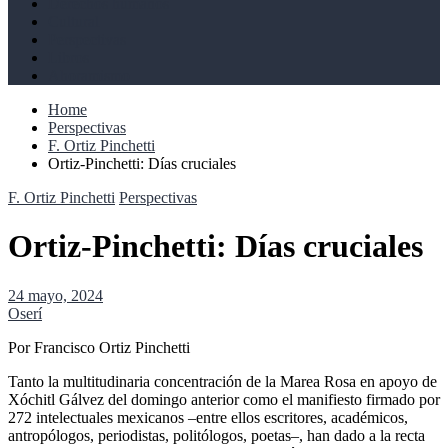
Derechos humanos
Cultural
Perspectivas
Libros
Ahoramismo
Home
Perspectivas
F. Ortiz Pinchetti
Ortiz-Pinchetti: Días cruciales
F. Ortiz Pinchetti
Perspectivas
Ortiz-Pinchetti: Días cruciales
24 mayo, 2024
Oserí
Por Francisco Ortiz Pinchetti
Tanto la multitudinaria concentración de la Marea Rosa en apoyo de
Xóchitl Gálvez del domingo anterior como el manifiesto firmado por
272 intelectuales mexicanos –entre ellos escritores, académicos,
antropólogos, periodistas, politólogos, poetas–, han dado a la recta