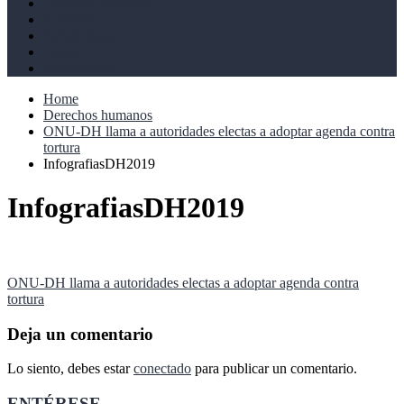
Derechos humanos
Cultural
Perspectivas
Libros
Ahoramismo
Home
Derechos humanos
ONU-DH llama a autoridades electas a adoptar agenda contra
tortura
InfografiasDH2019
InfografiasDH2019
Navegación
ONU-DH llama a autoridades electas a adoptar agenda contra
tortura
de
entradas
Deja un comentario
Lo siento, debes estar
conectado
para publicar un comentario.
ENTÉRESE