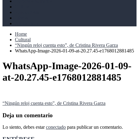
Derechos humanos
Cultural
Perspectivas
Libros
Ahoramismo
Home
Cultural
“Ningún reloj cuenta esto”, de Cristina Rivera Garza
WhatsApp-Image-2026-01-09-at-20.27.45-e1768012881485
WhatsApp-Image-2026-01-09-
at-20.27.45-e1768012881485
Navegación
“Ningún reloj cuenta esto”, de Cristina Rivera Garza
de
Deja un comentario
entradas
Lo siento, debes estar
conectado
para publicar un comentario.