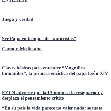
ENTÉRESE
Juego y verdad
Ser Papa en tiempos de “anticristos”
Camou: Medio año
Claves básicas para entender “Magnifica
humanitas”, la primera encíclica del papa León XIV
EZLN advierte que la IA impulsa la resignación y
desplaza el pensamiento crítico
“En su país la vida parece no valer nada: se mata