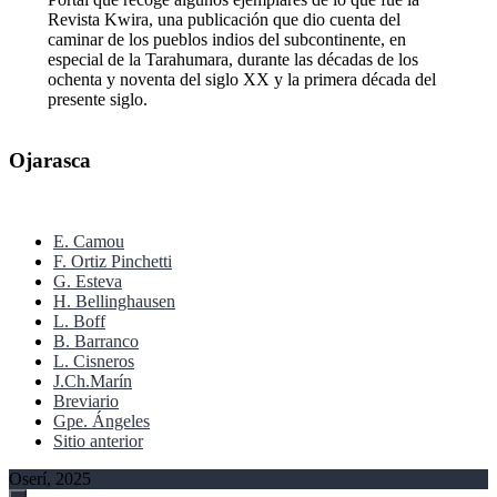
Revista Kwira, una publicación que dio cuenta del
caminar de los pueblos indios del subcontinente, en
especial de la Tarahumara, durante las décadas de los
ochenta y noventa del siglo XX y la primera década del
presente siglo.
Ojarasca
E. Camou
F. Ortiz Pinchetti
G. Esteva
H. Bellinghausen
L. Boff
B. Barranco
L. Cisneros
J.Ch.Marín
Breviario
Gpe. Ángeles
Sitio anterior
Oserí, 2025