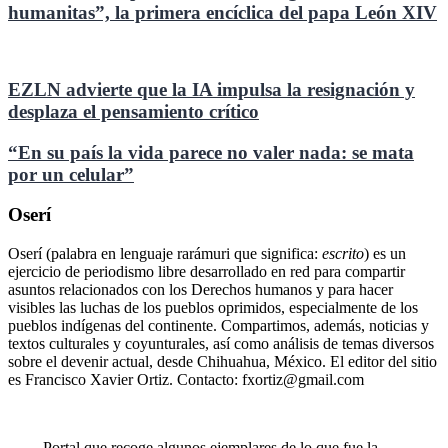
humanitas”, la primera encíclica del papa León XIV
EZLN advierte que la IA impulsa la resignación y
desplaza el pensamiento crítico
“En su país la vida parece no valer nada: se mata
por un celular”
Oserí
Oserí (palabra en lenguaje rarámuri que significa:
escrito
) es un
ejercicio de periodismo libre desarrollado en red para compartir
asuntos relacionados con los Derechos humanos y para hacer
visibles las luchas de los pueblos oprimidos, especialmente de los
pueblos indígenas del continente. Compartimos, además, noticias y
textos culturales y coyunturales, así como análisis de temas diversos
sobre el devenir actual, desde Chihuahua, México. El editor del sitio
es Francisco Xavier Ortiz. Contacto: fxortiz@gmail.com
Portal que recoge algunos ejemplares de lo que fue la