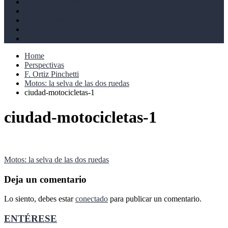
Derechos humanos
Cultural
Perspectivas
Libros
Ahoramismo
Home
Perspectivas
F. Ortiz Pinchetti
Motos: la selva de las dos ruedas
ciudad-motocicletas-1
ciudad-motocicletas-1
Navegación
Motos: la selva de las dos ruedas
de
Deja un comentario
entradas
Lo siento, debes estar
conectado
para publicar un comentario.
ENTÉRESE