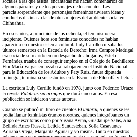
sociales a las que asistía, encantadas me hacían comentarios de
algunos párrafos y de los personajes de los cuentos. Les
parecía sorprendente que personajes femeninos tuvieran ideas y
conductas distintas a las de otras mujeres del ambiente social en
Chihuahua.
En esos años, a principios de los ochenta, el feminismo era
incipiente. Quienes hora son feministas conocidas no habían
aparecido en nuestro sistema cultural. Luly Carrillo cursaba los
últimos semestres en la Escuela de Derecho; Irma Campos Madrigal
era socia de su marido en un despacho de abogados; Estela
Fernández trataba de conseguir empleo en el Colegio de Bachilleres;
Flor María Vargas empezaba a trabajaren en el Instituto Nacional
para la Educación de los Adultos y Paty Ruiz, futura diputada
rojinegra, terminaba sus estudios en la Escuela de Filosofía y Letras.
La escritora Luly Carrillo fundó en 1978, junto con Federico Urtaza,
la revista
Palabras sin arrugas
que duró cinco años. En esa
publicación se iniciaron varias autoras.
Cuando se publicó mi libro de cuentos
El umbral
, a quienes se les
podía llamar feministas éramos nosotras, quienes integrábamos un
grupo de escritoras como por Susana Avitia, Guadalupe Salas, Ana
Belinda Ames Russek, Leticia Santiesteban, Sofía Casavantes,
Adriana Ortega, Margarita Aguilar y yo misma. Tanto en nuestros
relatos como en nuestros poemas aparecía ya, con toda su fuerza, la