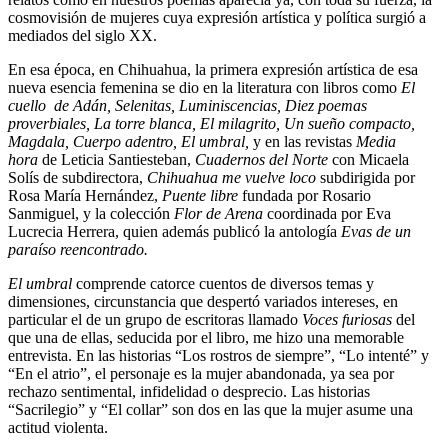
cosmovisión de mujeres cuya expresión artística y política surgió a
mediados del siglo XX.
En esa época, en Chihuahua, la primera expresión artística de esa
nueva esencia femenina se dio en la literatura con libros como
El
cuello de Adán, Selenitas, Luminiscencias, Diez poemas
proverbiales, La torre blanca, El milagrito, Un sueño compacto,
Magdala, Cuerpo adentro, El umbral,
y en las revistas
Media
hora
de Leticia Santiesteban,
Cuadernos del Norte
con Micaela
Solís de subdirectora,
Chihuahua me vuelve loco
subdirigida por
Rosa María Hernández,
Puente libre
fundada por Rosario
Sanmiguel, y la colección
Flor de Arena
coordinada por Eva
Lucrecia Herrera, quien además publicó la antología
Evas de un
paraíso reencontrado.
El umbral
comprende catorce cuentos de diversos temas y
dimensiones, circunstancia que despertó variados intereses, en
particular el de un grupo de escritoras llamado
Voces furiosas
del
que una de ellas, seducida por el libro, me hizo una memorable
entrevista. En las historias “Los rostros de siempre”, “Lo intenté” y
“En el atrio”, el personaje es la mujer abandonada, ya sea por
rechazo sentimental, infidelidad o desprecio. Las historias
“Sacrilegio” y “El collar” son dos en las que la mujer asume una
actitud violenta.