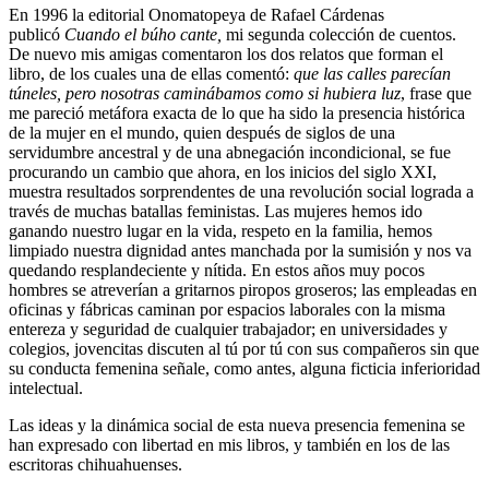
En 1996 la editorial Onomatopeya de Rafael Cárdenas
publicó
Cuando el búho cante,
mi segunda colección de cuentos.
De nuevo mis amigas comentaron los dos relatos que forman el
libro, de los cuales una de ellas comentó:
que las calles parecían
túneles, pero nosotras caminábamos como si hubiera luz
, frase que
me pareció metáfora exacta de lo que ha sido la presencia histórica
de la mujer en el mundo, quien después de siglos de una
servidumbre ancestral y de una abnegación incondicional, se fue
procurando un cambio que ahora, en los inicios del siglo XXI,
muestra resultados sorprendentes de una revolución social lograda a
través de muchas batallas feministas. Las mujeres hemos ido
ganando nuestro lugar en la vida, respeto en la familia, hemos
limpiado nuestra dignidad antes manchada por la sumisión y nos va
quedando resplandeciente y nítida. En estos años muy pocos
hombres se atreverían a gritarnos piropos groseros; las empleadas en
oficinas y fábricas caminan por espacios laborales con la misma
entereza y seguridad de cualquier trabajador; en universidades y
colegios, jovencitas discuten al tú por tú con sus compañeros sin que
su conducta femenina señale, como antes, alguna ficticia inferioridad
intelectual.
Las ideas y la dinámica social de esta nueva presencia femenina se
han expresado con libertad en mis libros, y también en los de las
escritoras chihuahuenses.