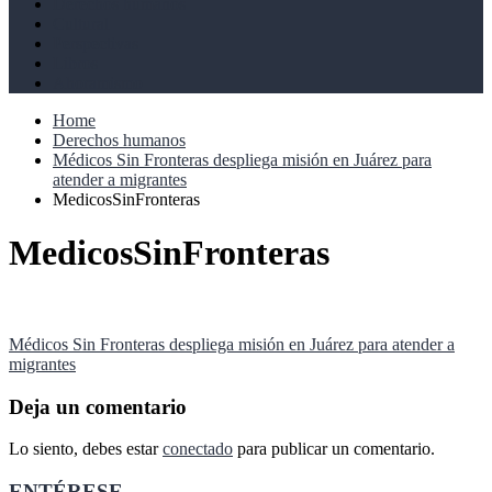
Derechos humanos
Cultural
Perspectivas
Libros
Ahoramismo
Home
Derechos humanos
Médicos Sin Fronteras despliega misión en Juárez para
atender a migrantes
MedicosSinFronteras
MedicosSinFronteras
Navegación
Médicos Sin Fronteras despliega misión en Juárez para atender a
migrantes
de
entradas
Deja un comentario
Lo siento, debes estar
conectado
para publicar un comentario.
ENTÉRESE