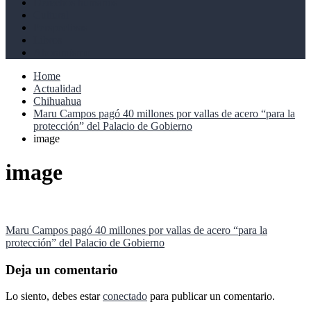
Derechos humanos
Cultural
Perspectivas
Libros
Ahoramismo
Home
Actualidad
Chihuahua
Maru Campos pagó 40 millones por vallas de acero “para la
protección” del Palacio de Gobierno
image
image
Navegación
Maru Campos pagó 40 millones por vallas de acero “para la
protección” del Palacio de Gobierno
de
entradas
Deja un comentario
Lo siento, debes estar
conectado
para publicar un comentario.