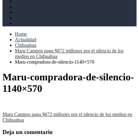
Derechos humanos
Cultural
Perspectivas
Libros
Ahoramismo
Home
Actualidad
Chihuahua
Maru Campos paga $872 millones por el silencio de los
medios en Chihuahua
Maru-compradora-de-silencio-1140×570
Maru-compradora-de-silencio-
1140×570
Navegación
Maru Campos paga $872 millones por el silencio de los medios en
Chihuahua
de
entradas
Deja un comentario