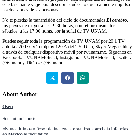
este fascinante viaje para descubrir qué es lo que realmente impulsa
las decisiones de las personas.
No te pierdas la transmisión del ciclo de documentales
El cerebro
,
los jueves de mayo, a las 19:30 horas, con retransmisión los
sábados, a las 17:00 horas, por la señal de TV UNAM.
Puedes seguir toda la programación de TV UNAM por 20.1 TV
abierta / 20 Izzi y Totalplay 120 Axtel TV, Dish, Sky y Megacable y
a través de cualquier dispositivo móvil por tv.unam.mx. Síguenos en
Facebook: TVUNAMoficial, Instagram: TVUNAMoficial, Twitter:
@tvunam y Tik Tok: @tvunam
About Author
Oserí
See author's posts
Navegación
«Nunca fuimos niños»: delincuencia organizada arrebata infancias
en México al reclutarlos