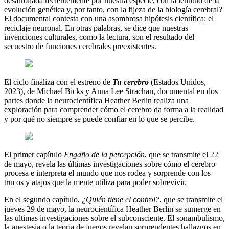
desarrollada recientemente por nuestra especie, con la lentitud de la
evolución genética y, por tanto, con la fijeza de la biología cerebral?
El documental contesta con una asombrosa hipótesis científica: el
reciclaje neuronal. En otras palabras, se dice que nuestras
invenciones culturales, como la lectura, son el resultado del
secuestro de funciones cerebrales preexistentes.
El ciclo finaliza con el estreno de
Tu cerebro
(Estados Unidos,
2023), de Michael Bicks y Anna Lee Strachan, documental en dos
partes donde la neurocientífica Heather Berlin realiza una
exploración para comprender cómo el cerebro da forma a la realidad
y por qué no siempre se puede confiar en lo que se percibe.
El primer capítulo
Engaño de la percepción
, que se transmite el 22
de mayo, revela las últimas investigaciones sobre cómo el cerebro
procesa e interpreta el mundo que nos rodea y sorprende con los
trucos y atajos que la mente utiliza para poder sobrevivir.
En el segundo capítulo,
¿Quién tiene el control?
, que se transmite el
jueves 29 de mayo, la neurocientífica Heather Berlin se sumerge en
las últimas investigaciones sobre el subconsciente. El sonambulismo,
la anestesia o la teoría de juegos revelan sorprendentes hallazgos en