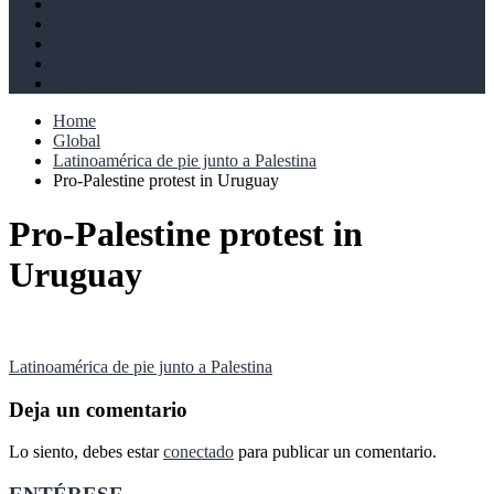
Derechos humanos
Cultural
Perspectivas
Libros
Ahoramismo
Home
Global
Latinoamérica de pie junto a Palestina
Pro-Palestine protest in Uruguay
Pro-Palestine protest in
Uruguay
Navegación
Latinoamérica de pie junto a Palestina
de
Deja un comentario
entradas
Lo siento, debes estar
conectado
para publicar un comentario.