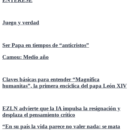
ENTÉRESE
Juego y verdad
Ser Papa en tiempos de “anticristos”
Camou: Medio año
Claves básicas para entender “Magnifica
humanitas”, la primera encíclica del papa León XIV
EZLN advierte que la IA impulsa la resignación y
desplaza el pensamiento crítico
“En su país la vida parece no valer nada: se mata