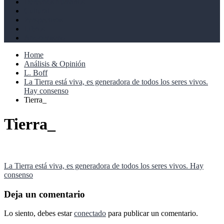
Derechos humanos
Cultural
Perspectivas
Libros
Ahoramismo
Home
Análisis & Opinión
L. Boff
La Tierra está viva, es generadora de todos los seres vivos.
Hay consenso
Tierra_
Tierra_
Navegación
La Tierra está viva, es generadora de todos los seres vivos. Hay
consenso
de
entradas
Deja un comentario
Lo siento, debes estar
conectado
para publicar un comentario.