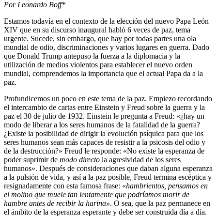
Por Leonardo Boff*
Estamos todavía en el contexto de la elección del nuevo Papa León
XIV que en su discurso inaugural habló 6 veces de paz, tema
urgente. Sucede, sin embargo, que hay por todas partes una ola
mundial de odio, discriminaciones y varios lugares en guerra. Dado
que Donald Trump antepuso la fuerza a la diplomacia y la
utilización de medios violentos para establecer el nuevo orden
mundial, comprendemos la importancia que el actual Papa da a la
paz.
Profundicemos un poco en este tema de la paz. Empiezo recordando
el intercambio de cartas entre Einstein y Freud sobre la guerra y la
paz el 30 de julio de 1932. Einstein le pregunta a Freud: «¿hay un
modo de liberar a los seres humanos de la fatalidad de la guerra?
¿Existe la posibilidad de dirigir la evolución psíquica para que los
seres humanos sean más capaces de resistir a la psicosis del odio y
de la destrucción?» Freud le responde: «No existe la esperanza de
poder suprimir de
modo directo
la agresividad de los seres
humanos». Después de consideraciones que daban alguna esperanza
a la pulsión de vida, y así a la paz posible, Freud termina escéptica y
resignadamente con esta famosa frase: «
hambrientos, pensamos en
el molino que muele tan lentamente que podríamos morir de
hambre antes de recibir la harina»
. O sea, que la paz permanece en
el ámbito de la esperanza esperante y debe ser construida día a día.