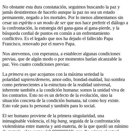
No obstante esta dura constatación, seguimos buscando la paz y
jamás desistiremos de hacerlo aunque la paz no sea un estado
permanente, negado a los mortales. Por lo menos alimentamos sin
cesar un
espíritu
o un modo de ser
que nos hace preferir el diálogo a
la confrontación, la estrategia del gana-gana al gana-pierde, y la
búsqueda cordial de puntos en común a un enfrentamiento
conflictivo. Es el legado que nos ha dejado el fallecido Papa
Francisco, renovado por el nuevo Papa.
Nos atrevemos, con esperanza, a establecer algunas condiciones
previas, que de algún modo o por momentos harían alcanzable la
paz. Veo cuatro condiciones previas:
La
primera
es que acojamos con la máxima seriedad la
polaridad
sapiens/demens
, amor-odio, bondad-maldad, luz-sombra
como pertenecientes a la estructura de la realidad universal,
inherente también a la condición humana: somos la unidad viva de
los contrarios. Esto no es un defecto de la evolución, sino la
situación concreta de la condición humana, tal como hoy existe.
Esto vale para lo personal y también para lo social.
El ser humano proviene de la primera singularidad, una
inimaginable violencia, el
big bang,
seguida de la confrontación
violentísima entre materia y anti-materia, de la que quedó un mínimo