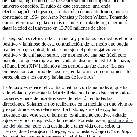
de materia, algo como el 0,00000001% que dio origen al actual
universo conocido. El ruido de este estruendo, una onda
electromagnética bajísima, la radiación cósmica de fondo, pudo ser
constatada en 1964 por Arno Penzias y Robert Wilson. Tomando
como referencia la galaxia más distante, en ruta de fuga, permitió
datar la edad del universo en 13.700 millones de años.
La
segund
a es reforzar de tal manera y por todos los medios el polo
positivo y luminoso de esta contradicción, de tal modo que pueda
mantener bajo control, limitar e integrar el polo negativo en el
positivo y de ahí hacer surgir, por momentos, una paz frágil pero
posible, aunque siempre amenazada de disolución. El 12 de mayo,
el Papa León XIV hablando a los periodistas fue claro: “La paz
empieza con cada uno de nosotros, en la forma como miramos a los
otros, oímos a los otros y hablamos de los otros”.
La
tercera
es rehacer el contrato natural con la naturaleza, que ha
sido violado, y rescatar la Matriz Relacional que existe entre todos
los seres y hace de nosotros seres de relación en todas las
direcciones. Solamente nos realizamos en la medida en que vivimos
y expandimos estas relaciones. La historia, sin embargo, ha
mostrado que «ese ser, el humano, es altamente creativo, agitado,
agresivo y poco dispuesto a la medida. Por esta razón,
modificará la
faz del planeta
, pero está destinado a tener vida corta sobre la
Tierra», dice Georgescu-Roegen, economista ecólogo (
The entropy
law and the economic process
. Cambridge: Harvard