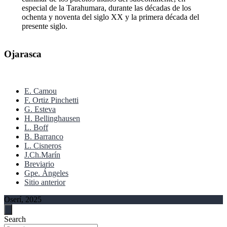
especial de la Tarahumara, durante las décadas de los
ochenta y noventa del siglo XX y la primera década del
presente siglo.
Ojarasca
E. Camou
F. Ortiz Pinchetti
G. Esteva
H. Bellinghausen
L. Boff
B. Barranco
L. Cisneros
J.Ch.Marín
Breviario
Gpe. Ángeles
Sitio anterior
Oserí, 2025
Search