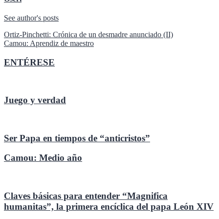
See author's posts
Navegación
Ortiz-Pinchetti: Crónica de un desmadre anunciado (II)
Camou: Aprendiz de maestro
de
entradas
ENTÉRESE
Juego y verdad
Ser Papa en tiempos de “anticristos”
Camou: Medio año
Claves básicas para entender “Magnifica
humanitas”, la primera encíclica del papa León XIV