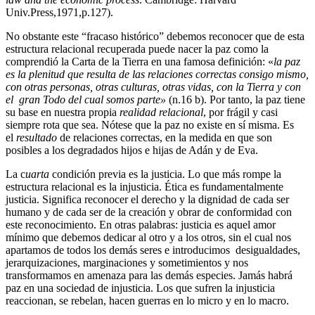
Univ.Press,1971,p.127).
No obstante este “fracaso histórico” debemos reconocer que de esta
estructura relacional recuperada puede nacer la paz como la
comprendió la Carta de la Tierra en una famosa definición: «
l
a paz
es la plenitud que resulta de las relaciones correctas consigo mismo,
con otras personas, otras culturas, otras vidas, con la Tierra y con
el gran Todo del cual somos parte»
(n.16 b). Por tanto, la paz tiene
su base en nuestra propia
realidad relacional
, por frágil y casi
siempre rota que sea. Nótese que la paz no existe en sí misma. Es
el
resultado
de relaciones correctas, en la medida en que son
posibles a los degradados hijos e hijas de Adán y de Eva.
La c
uarta
condición previa es la justicia. Lo que más rompe la
estructura relacional es la injusticia. Ética es fundamentalmente
justicia. Significa reconocer el derecho y la dignidad de cada ser
humano y de cada ser de la creación y obrar de conformidad con
este reconocimiento. En otras palabras: justicia es aquel amor
mínimo que debemos dedicar al otro y a los otros, sin el cual nos
apartamos de todos los demás seres e introducimos desigualdades,
jerarquizaciones, marginaciones y sometimientos y nos
transformamos en amenaza para las demás especies. Jamás habrá
paz en una sociedad de injusticia. Los que sufren la injusticia
reaccionan, se rebelan, hacen guerras en lo micro y en lo macro.