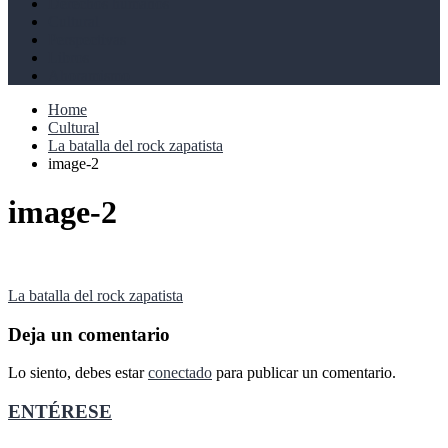
Derechos humanos
Cultural
Perspectivas
Libros
Ahoramismo
Home
Cultural
La batalla del rock zapatista
image-2
image-2
Navegación
La batalla del rock zapatista
de
Deja un comentario
entradas
Lo siento, debes estar
conectado
para publicar un comentario.
ENTÉRESE