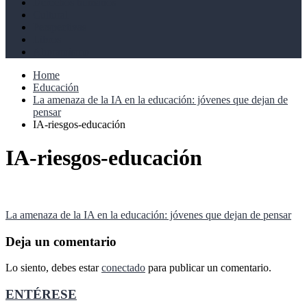
Derechos humanos
Cultural
Perspectivas
Libros
Ahoramismo
Home
Educación
La amenaza de la IA en la educación: jóvenes que dejan de
pensar
IA-riesgos-educación
IA-riesgos-educación
Navegación
La amenaza de la IA en la educación: jóvenes que dejan de pensar
de
Deja un comentario
entradas
Lo siento, debes estar
conectado
para publicar un comentario.
ENTÉRESE