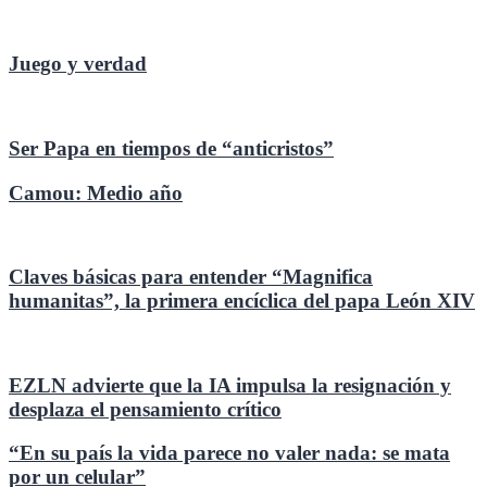
Juego y verdad
Ser Papa en tiempos de “anticristos”
Camou: Medio año
Claves básicas para entender “Magnifica
humanitas”, la primera encíclica del papa León XIV
EZLN advierte que la IA impulsa la resignación y
desplaza el pensamiento crítico
“En su país la vida parece no valer nada: se mata
por un celular”