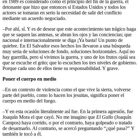
en 1989 es considerado como el principio del fin de la guerra, el
detonante que hizo que entonces sí Estados Unidos y todos los
actores se tomaran en serio la necesidad de salir del conflicto
mediante un acuerdo negociado.
–Por ahí, sí. Y es de desear que este acontecimiento tan trágico haga
que se saquen las antenas, se abran los ojos y las conciencias; que
nacional e internacionalmente se diga ¡Ya basta! Un punto de
quiebre. En El Salvador esos hechos los llevaron a una búsqueda
muy seria de soluciones de fondo, soluciones horizontales. Aquí no
hay guerrilla, pero sí vivimos la guerra, y uno de los frutos ojalá sea
que se escuche el grito; que lo escuchen los tres niveles de gobierno.
Porque cada uno de ellos tiene su responsabilidad. Y grave.
Poner el cuerpo en medio
–En un contexto de violencia como el que vive la sierra, volverse
parte del pueblo, como lo hacen los jesuitas, significa poner el
cuerpo en medio del fuego.
–Y en esta ocasión literalmente así fue. En la primera agresión, fue
Joaquín Mora el que cayó. No me imagino que
El Gallo
(Joaquín
Campos) haya corrido, o por el contrario, haya golpeado o tratado
de desarmarlo. Al contrario, se acercó preguntando
¿qué pasa?
Y
también le tocó a él.