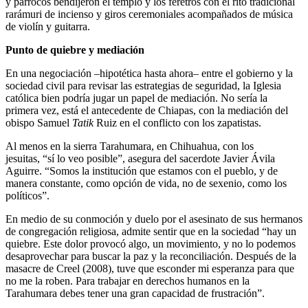
y párrocos bendijeron el templo y los féretros con el rito tradicional
rarámuri de incienso y giros ceremoniales acompañados de música
de violín y guitarra.
Punto de quiebre y mediación
En una negociación –hipotética hasta ahora– entre el gobierno y la
sociedad civil para revisar las estrategias de seguridad, la Iglesia
católica bien podría jugar un papel de mediación. No sería la
primera vez, está el antecedente de Chiapas, con la mediación del
obispo Samuel
Tatik
Ruiz en el conflicto con los zapatistas.
Al menos en la sierra Tarahumara, en Chihuahua, con los
jesuitas,
sí lo veo posible
, asegura del sacerdote Javier Ávila
Aguirre.
Somos la institución que estamos con el pueblo, y de
manera constante, como opción de vida, no de sexenio, como los
políticos
.
En medio de su conmoción y duelo por el asesinato de sus hermanos
de congregación religiosa, admite sentir que en la sociedad
hay un
quiebre. Este dolor provocó algo, un movimiento, y no lo podemos
desaprovechar para buscar la paz y la reconciliación. Después de la
masacre de Creel (2008), tuve que esconder mi esperanza para que
no me la roben. Para trabajar en derechos humanos en la
Tarahumara debes tener una gran capacidad de frustración
.