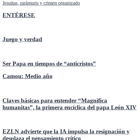
de
Jesuitas, rarámuris y crimen organizado
entradas
ENTÉRESE
Juego y verdad
Ser Papa en tiempos de “anticristos”
Camou: Medio año
Claves básicas para entender “Magnifica
humanitas”, la primera encíclica del papa León XIV
EZLN advierte que la IA impulsa la resignación y
desplaza el pensamiento crítico