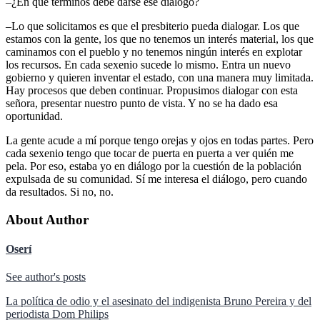
–¿En qué términos debe darse ese diálogo?
–Lo que solicitamos es que el presbiterio pueda dialogar. Los que
estamos con la gente, los que no tenemos un interés material, los que
caminamos con el pueblo y no tenemos ningún interés en explotar
los recursos. En cada sexenio sucede lo mismo. Entra un nuevo
gobierno y quieren inventar el estado, con una manera muy limitada.
Hay procesos que deben continuar. Propusimos dialogar con esta
señora, presentar nuestro punto de vista. Y no se ha dado esa
oportunidad.
La gente acude a mí porque tengo orejas y ojos en todas partes. Pero
cada sexenio tengo que tocar de puerta en puerta a ver quién me
pela. Por eso, estaba yo en diálogo por la cuestión de la población
expulsada de su comunidad. Sí me interesa el diálogo, pero cuando
da resultados. Si no, no.
About Author
Oserí
See author's posts
Navegación
La política de odio y el asesinato del indigenista Bruno Pereira y del
periodista Dom Philips