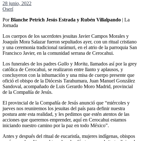
28 junio, 2022
Oserí
Por
Blanche Petrich
Jesús Estrada y Rubén Villalpando
| La
Jornada
Los cuerpos de los sacerdotes jesuitas Javier Campos Morales y
Joaquín Mora Salazar fueron sepultados ayer, con un ritual cristiano
y una ceremonia tradicional rarámuri, en el atrio de la parroquia San
Francisco Javier, en la comunidad serrana de Cerocahui.
Los funerales de los padres
Gallo
y
Morita
, llamados así por la grey
católica de Cerocahui, se realizaron entre llanto y aplausos, y
concluyeron con la inhumación y una misa de cuerpo presente que
ofició el obispo de la Diócesis Tarahumara, Juan Manuel González
Sandoval, acompañado de Luis Gerardo Moro Madrid, provincial
de la Compañía de Jesús.
El provincial de la Compañía de Jesús anunció que
miércoles y
jueves nos reuniremos los jesuitas del país para definir nuestra
postura ante esta realidad, y les pedimos que estén atentos de las
acciones que queremos emprender, aquí en Cerocahui estamos
iniciando nuestro camino por la paz en todo México
.
Antes y después del ritual de eucaristía, mujeres indígenas, obispos