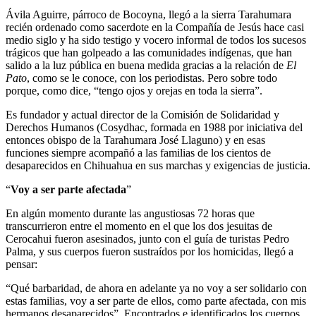
Ávila Aguirre, párroco de Bocoyna, llegó a la sierra Tarahumara
recién ordenado como sacerdote en la Compañía de Jesús hace casi
medio siglo y ha sido testigo y vocero informal de todos los sucesos
trágicos que han golpeado a las comunidades indígenas, que han
salido a la luz pública en buena medida gracias a la relación de
El
Pato
, como se le conoce, con los periodistas. Pero sobre todo
porque, como dice,
tengo ojos y orejas en toda la sierra
.
Es fundador y actual director de la Comisión de Solidaridad y
Derechos Humanos (Cosydhac, formada en 1988 por iniciativa del
entonces obispo de la Tarahumara José Llaguno) y en esas
funciones siempre acompañó a las familias de los cientos de
desaparecidos en Chihuahua en sus marchas y exigencias de justicia.
Voy a ser parte afectada
En algún momento durante las angustiosas 72 horas que
transcurrieron entre el momento en el que los dos jesuitas de
Cerocahui fueron asesinados, junto con el guía de turistas Pedro
Palma, y sus cuerpos fueron sustraídos por los homicidas, llegó a
pensar:
Qué barbaridad, de ahora en adelante ya no voy a ser solidario con
estas familias, voy a ser parte de ellos, como parte afectada, con mis
hermanos desaparecidos
. Encontrados e identificados los cuerpos,