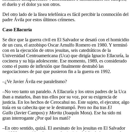
el duelo y el dolor ya son otros.
Del otro lado de la línea telefónica es fácil percibir la conmoción del
padre Ávila por estos últimos crímenes.
Caso Ellacuría
Se dice que la guerra civil en El Salvador se desató con el homicidio
de un cura, el arzobispo Oscar Arnulfo Romero en 1980. Y terminó
con en la ejecución de otros jesuitas, seis catedráticos de la
Universidad Centroamericana (Uca) que dirigía Ignacio Ellacuría, la
cocinera y su hija adolescente. Ese momento, 1989, es considerado
como el punto de inflexión que finalmente destrabó las
negociaciones de paz que pusieron fin a la guerra en 1992.
–¿Ve Javier Ávila ese paralelismo?
–No veo tanto un paralelo. A Ellacuría y los otros padres de la Uca
iban a matarlos, iban tras ellos por su voz, por su exigencia de
justicia. En los hechos de Cerocahui no. Este sujeto, el ejecutor, algo
traía en su cabecita que se le destrampó. Pero no iba tras
El
Gallo
(Javier Campos) y
Morita
(Joaquín Mora). Ese ha sido mi
gran interrogante ¿Por qué los mató?
–En otro sentido, quizá. El asesinato de los jesuitas en El Salvador