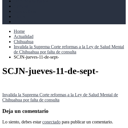
Derechos humanos
Cultural
Perspectivas
Libros
Ahoramismo
Home
Actualidad
Chihuahua
Invalida la Suprema Corte reformas a la Ley de Salud Mental
de Chihuahua por falta de consulta
SCJN-jueves-11-de-sept-
SCJN-jueves-11-de-sept-
Navegación
Invalida la Suprema Corte reformas a la Ley de Salud Mental de
Chihuahua por falta de consulta
de
entradas
Deja un comentario
Lo siento, debes estar
conectado
para publicar un comentario.