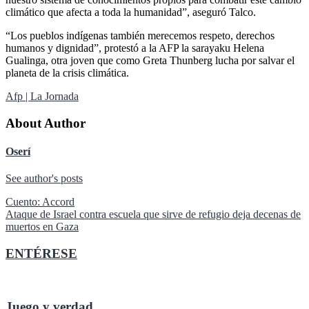
climático que afecta a toda la humanidad”, aseguró Talco.
“Los pueblos indígenas también merecemos respeto, derechos
humanos y dignidad”, protestó a la AFP la sarayaku Helena
Gualinga, otra joven que como Greta Thunberg lucha por salvar el
planeta de la crisis climática.
Afp | La Jornada
About Author
Oserí
See author's posts
Navegación
Cuento: Accord
Ataque de Israel contra escuela que sirve de refugio deja decenas de
de
muertos en Gaza
entradas
ENTÉRESE
Juego y verdad