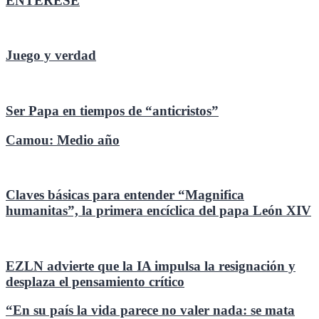
ENTÉRESE
Juego y verdad
Ser Papa en tiempos de “anticristos”
Camou: Medio año
Claves básicas para entender “Magnifica
humanitas”, la primera encíclica del papa León XIV
EZLN advierte que la IA impulsa la resignación y
desplaza el pensamiento crítico
“En su país la vida parece no valer nada: se mata