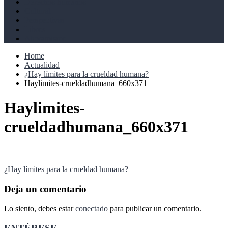
Derechos humanos
Cultural
Perspectivas
Libros
Ahoramismo
Home
Actualidad
¿Hay límites para la crueldad humana?
Haylimites-crueldadhumana_660x371
Haylimites-
crueldadhumana_660x371
Navegación
¿Hay límites para la crueldad humana?
de
Deja un comentario
entradas
Lo siento, debes estar
conectado
para publicar un comentario.