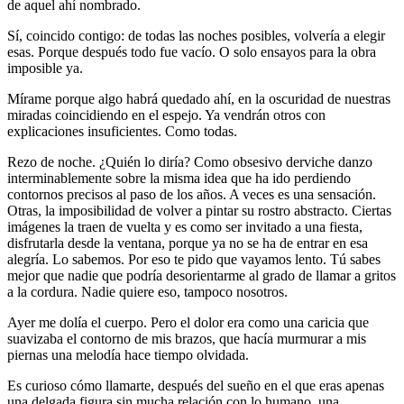
de aquel ahí nombrado.
Sí, coincido contigo: de todas las noches posibles, volvería a elegir
esas. Porque después todo fue vacío. O solo ensayos para la obra
imposible ya.
Mírame porque algo habrá quedado ahí, en la oscuridad de nuestras
miradas coincidiendo en el espejo. Ya vendrán otros con
explicaciones insuficientes. Como todas.
Rezo de noche. ¿Quién lo diría? Como obsesivo derviche danzo
interminablemente sobre la misma idea que ha ido perdiendo
contornos precisos al paso de los años. A veces es una sensación.
Otras, la imposibilidad de volver a pintar su rostro abstracto. Ciertas
imágenes la traen de vuelta y es como ser invitado a una fiesta,
disfrutarla desde la ventana, porque ya no se ha de entrar en esa
alegría. Lo sabemos. Por eso te pido que vayamos lento. Tú sabes
mejor que nadie que podría desorientarme al grado de llamar a gritos
a la cordura. Nadie quiere eso, tampoco nosotros.
Ayer me dolía el cuerpo. Pero el dolor era como una caricia que
suavizaba el contorno de mis brazos, que hacía murmurar a mis
piernas una melodía hace tiempo olvidada.
Es curioso cómo llamarte, después del sueño en el que eras apenas
una delgada figura sin mucha relación con lo humano, una