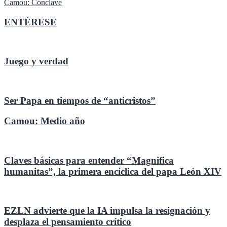
Camou: Cónclave
de
entradas
ENTÉRESE
Juego y verdad
Ser Papa en tiempos de “anticristos”
Camou: Medio año
Claves básicas para entender “Magnifica
humanitas”, la primera encíclica del papa León XIV
EZLN advierte que la IA impulsa la resignación y
desplaza el pensamiento crítico