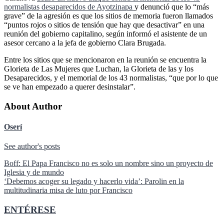
normalistas desaparecidos de Ayotzinapa
y denunció que lo “más
grave” de la agresión es que los sitios de memoria fueron llamados
“puntos rojos o sitios de tensión que hay que desactivar” en una
reunión del gobierno capitalino, según informó el asistente de un
asesor cercano a la jefa de gobierno Clara Brugada.
Entre los sitios que se mencionaron en la reunión se encuentra la
Glorieta de Las Mujeres que Luchan, la Glorieta de las y los
Desaparecidos, y el memorial de los 43 normalistas, “que por lo que
se ve han empezado a querer desinstalar”.
About Author
Oserí
See author's posts
Navegación
Boff: El Papa Francisco no es solo un nombre sino un proyecto de
Iglesia y de mundo
de
‘Debemos acoger su legado y hacerlo vida’: Parolin en la
entradas
multitudinaria misa de luto por Francisco
ENTÉRESE