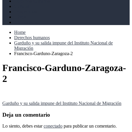
Derechos humanos
Cultural
Perspectivas
Libros
Ahoramismo
Home
Derechos humanos
Garduño y su salida impune del Instituto Nacional de
Migración
Francisco-Garduno-Zaragoza-2
Francisco-Garduno-Zaragoza-
2
Navegación
Garduño y su salida impune del Instituto Nacional de Migración
de
Deja un comentario
entradas
Lo siento, debes estar
conectado
para publicar un comentario.