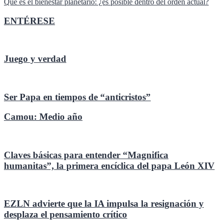
Qué es el bienestar planetario: ¿es posible dentro del orden actual?
de
entradas
ENTÉRESE
Juego y verdad
Ser Papa en tiempos de “anticristos”
Camou: Medio año
Claves básicas para entender “Magnifica
humanitas”, la primera encíclica del papa León XIV
EZLN advierte que la IA impulsa la resignación y
desplaza el pensamiento crítico