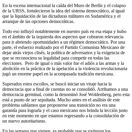
En la escena internacional la caída del Muro de Berlín y el colapso
de la URSS, fortalecieron la idea del sistema democrático, al igual
que la liquidación de las dictaduras militares en Sudamérica y el
arranque de las opciones democráticas.
Todo eso influyó notablemente en nuestro país en esa etapa y hubo
en el ámbito de la izquierda dos aspectos que cobraron relevancia
para ir abriendo oportunidades a un régimen democrático. Por una
parte, el esfuerzo realizado por el Partido Comunista Mexicano de
dejar atrás viejos clisés, la política de adversarios y la exigencia de
que se reconociera su legalidad para competir en todas las
elecciones. Pero de igual o más valor fue el adiós a las armas y la
abolición en la práctica de la apelación a la violencia revolucionaria
jugó un enorme papel en la acompasada tradición mexicana.
Superados estos escollos, se buscó iniciar un viraje hacia la
democracia que a final de cuentas no se consolidó. Arribamos a una
democracia germinal, como la denominó José Woldenberg, pero esta
está a punto de ser sepultada. Mucho antes en el análisis de este
problema sabíamos que proponerse una transición no era una
garantía para lograrla y el caso mexicano nos brinda la lección justo
en este momento en que estamos regresando a la consolidación de
un nuevo autoritarismo.
En las semana que vienen, es probable que se extingan los