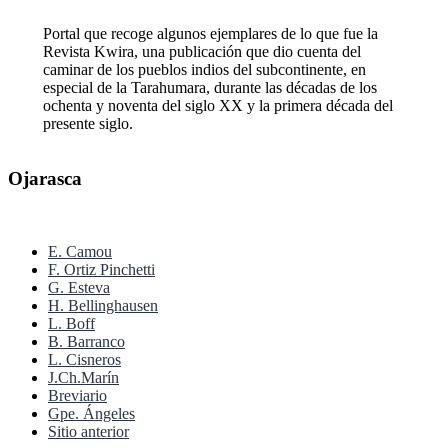
Portal que recoge algunos ejemplares de lo que fue la
Revista Kwira, una publicación que dio cuenta del
caminar de los pueblos indios del subcontinente, en
especial de la Tarahumara, durante las décadas de los
ochenta y noventa del siglo XX y la primera década del
presente siglo.
Ojarasca
E. Camou
F. Ortiz Pinchetti
G. Esteva
H. Bellinghausen
L. Boff
B. Barranco
L. Cisneros
J.Ch.Marín
Breviario
Gpe. Ángeles
Sitio anterior