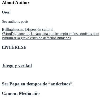
About Author
Oserí
See author's posts
Navegación
Bellinghausen: Dispersión cultural
#VotoDignamente, la campaña que irrumpió en los comicios para
de
visibilizar la grave crisis de derechos humanos
entradas
ENTÉRESE
Juego y verdad
Ser Papa en tiempos de “anticristos”
Camou: Medio año