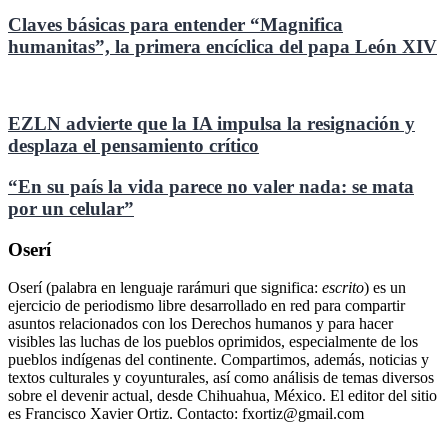
Claves básicas para entender “Magnifica
humanitas”, la primera encíclica del papa León XIV
EZLN advierte que la IA impulsa la resignación y
desplaza el pensamiento crítico
“En su país la vida parece no valer nada: se mata
por un celular”
Oserí
Oserí (palabra en lenguaje rarámuri que significa:
escrito
) es un
ejercicio de periodismo libre desarrollado en red para compartir
asuntos relacionados con los Derechos humanos y para hacer
visibles las luchas de los pueblos oprimidos, especialmente de los
pueblos indígenas del continente. Compartimos, además, noticias y
textos culturales y coyunturales, así como análisis de temas diversos
sobre el devenir actual, desde Chihuahua, México. El editor del sitio
es Francisco Xavier Ortiz. Contacto: fxortiz@gmail.com