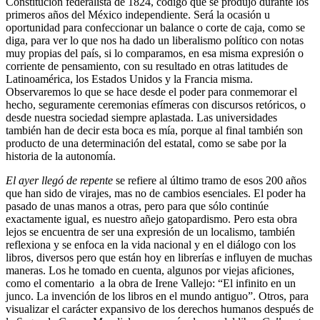
Constitución federalista de 1824, código que se produjo durante los
primeros años del México independiente. Será la ocasión u
oportunidad para confeccionar un balance o corte de caja, como se
diga, para ver lo que nos ha dado un liberalismo político con notas
muy propias del país, si lo comparamos, en esa misma expresión o
corriente de pensamiento, con su resultado en otras latitudes de
Latinoamérica, los Estados Unidos y la Francia misma.
Observaremos lo que se hace desde el poder para conmemorar el
hecho, seguramente ceremonias efímeras con discursos retóricos, o
desde nuestra sociedad siempre aplastada. Las universidades
también han de decir esta boca es mía, porque al final también son
producto de una determinación del estatal, como se sabe por la
historia de la autonomía.
El ayer llegó de repente
se refiere al último tramo de esos 200 años
que han sido de virajes, mas no de cambios esenciales. El poder ha
pasado de unas manos a otras, pero para que sólo continúe
exactamente igual, es nuestro añejo gatopardismo. Pero esta obra
lejos se encuentra de ser una expresión de un localismo, también
reflexiona y se enfoca en la vida nacional y en el diálogo con los
libros, diversos pero que están hoy en librerías e influyen de muchas
maneras. Los he tomado en cuenta, algunos por viejas aficiones,
como el comentario
a la obra de Irene Vallejo: “El infinito en un
junco. La invención de los libros en el mundo antiguo”. Otros, para
visualizar el carácter expansivo de los derechos humanos después de