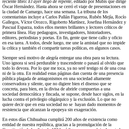
reciente libro:
El ayer llegó de repente
, editado por Mubis que dirige
Óscar Hernández. Hasta ahora se cerró el viaje de presentaciones en
la ciudad de Camargo, hace una semana. La tribuna de los
comentaristas incluye a Carlos Pallán Figueroa, Rubén Mejía, Rocío
Gallegos, Víctor Orozco, Rigoberto Martínez, Josefina Hernández y
Pascual Esparza, todos ellos mentes brillantes y lectores críticos de
primera línea. Hay pedagogos, investigadores, historiadores,
editores, periodistas y poetas. En fin, gente que tiene callo y oficio
en esa tarea. A todos, desde luego, me une la amistad que no impide
la crítica y también el compartir tareas políticas, en algunos casos.
Siempre será motivo de alegría entregar una obra para su lectura.
Uno ignora si será perdurable y trascendente o pasará al olvido que
todo lo devora. Por lo que me toca, ya no seré testigo ni de una cosa
ni de la otra. En realidad estas páginas dan cuenta de una presencia
pública plagada de antagonismos en una sociedad altamente
conservadora y silente, que no digiere bien el disenso que se
concreta, para bien, en la divisa de abrirle compuertas a una
sociedad democrática y fincada, se supone, desde hace siglos, en la
lucha contra el privilegio oligárquico y la exclusión. Lo que no
quiere decir que en esta sociedad no se
hayan dado momentos de
resistencia que alcanzan la epopeya sin exageración.
En estos días Chihuahua cumplirá 200 años de existencia como
entidad de nuestra república, gracias a la promulgación de la