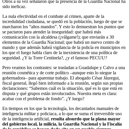
Otros a su vez señalaron que la presencia de la Guardia Nacional ha
sido ineficaz.
La nula efectividad en el combate al crimen, aparte de la
incredulidad ciudadana, se quedó en la población, luego de que se
marcharon los “altos mandos”. Y esto lo demuestran los puntos que
se pactaron para atender la inseguridad: que habrá más
comunicación con la alcaldesa (¡válgame!); que enviarán a 30
elementos de la Guardia Nacional; que habrá un nuevo centro de
mando y que además habrá vigilancia de la policía en municipios en
los que el fuego habla claro de la inexistencia de una política de
seguridad. ¿Y la Torre Centinela?, ¿y el famoso PECUU?
Pero veamos los contrastes: se trasladan a Guadalupe y Calvo a una
reunión cosmética y de corte político –aunque esto lo niegue la
gobernadora– para aparentar trabajo. El abogado César Jáuregui,
fiscal general, llegó bien informado a la reunión, según sus propias
declaraciones: “Sabemos cuál es la situación, qué es lo que está en
disputa y qué grupos están involucrados. Nuestra meta es clara:
acabar con el problema de fondo”. ¿Y luego?
En tiempos en los que la tecnología, los decantados manuales de
inteligencia militar y policiaca, a lo que se suma el irreversible uso
de la inteligencia artificial,
resulta absurdo que la plana mayor
del gobierno local, la milicia, la Guardia Nacional y la Fiscalía