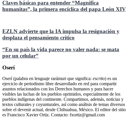
Claves básicas para entender “Magnifica
humanitas”, la primera encíclica del papa León XIV
EZLN advierte que la IA impulsa la resignación y
desplaza el pensamiento crítico
“En su país la vida parece no valer nada: se mata
por un celular”
Oserí
Oserí (palabra en lenguaje rarámuri que significa:
escrito
) es un
ejercicio de periodismo libre desarrollado en red para compartir
asuntos relacionados con los Derechos humanos y para hacer
visibles las luchas de los pueblos oprimidos, especialmente de los
pueblos indígenas del continente. Compartimos, además, noticias y
textos culturales y coyunturales, así como análisis de temas diversos
sobre el devenir actual, desde Chihuahua, México. El editor del sitio
es Francisco Xavier Ortiz. Contacto: fxortiz@gmail.com