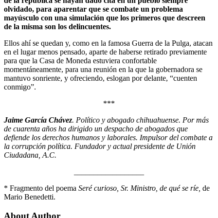
de la república se hayan dado cita en un pueblo siempre
olvidado, para aparentar que se combate un problema
mayúsculo con una simulación que los primeros que descreen
de la misma son los delincuentes.
Ellos ahí se quedan y, como en la famosa Guerra de la Pulga, atacan
en el lugar menos pensado, aparte de haberse retirado previamente
para que la Casa de Moneda estuviera confortable
momentáneamente, para una reunión en la que la gobernadora se
mantuvo sonriente, y ofreciendo, eslogan por delante, “cuenten
conmigo”.
***
Jaime García Chávez
. Político y abogado chihuahuense. Por más
de cuarenta años ha dirigido un despacho de abogados que
defiende los derechos humanos y laborales. Impulsor del combate a
la corrupción política. Fundador y actual presidente de Unión
Ciudadana, A.C.
__________________
* Fragmento del poema
Seré curioso, Sr. Ministro, de qué se ríe,
de
Mario Benedetti.
About Author