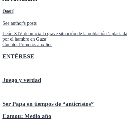
Oserí
See author's posts
Navegación
León XIV denuncia la grave situación de la población ‘aplastada
por el hambre en Gaza’
de
Cuento: Primeros auxilios
entradas
ENTÉRESE
Juego y verdad
Ser Papa en tiempos de “anticristos”
Camou: Medio año