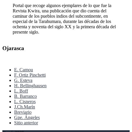
Portal que recoge algunos ejemplares de lo que fue la
Revista Kwira, una publicación que dio cuenta del
caminar de los pueblos indios del subcontinente, en
especial de la Tarahumara, durante las décadas de los
ochenta y noventa del siglo XX y la primera década del
presente siglo.
Ojarasca
E. Camou
F. Ortiz Pinchetti
G. Esteva
H. Bellinghausen
L. Boff
B. Barranco
L. Cisneros
J.Ch.Marín
Breviario
Gpe. Ángeles
Sitio anterior