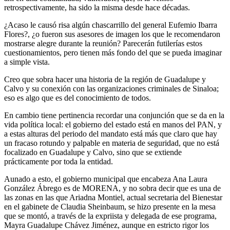
retrospectivamente, ha sido la misma desde hace décadas.
¿Acaso le causó risa algún chascarrillo del general Eufemio Ibarra
Flores?, ¿o fueron sus asesores de imagen los que le recomendaron
mostrarse alegre durante la reunión? Parecerán futilerías estos
cuestionamientos, pero tienen más fondo del que se pueda imaginar
a simple vista.
Creo que sobra hacer una historia de la región de Guadalupe y
Calvo y su conexión con las organizaciones criminales de Sinaloa;
eso es algo que es del conocimiento de todos.
En cambio tiene pertinencia recordar una conjunción que se da en la
vida política local: el gobierno del estado está en manos del PAN, y
a estas alturas del periodo del mandato está más que claro que hay
un fracaso rotundo y palpable en materia de seguridad, que no está
focalizado en Guadalupe y Calvo, sino que se extiende
prácticamente por toda la entidad.
Aunado a esto, el gobierno municipal que encabeza Ana Laura
González Ábrego es de MORENA, y no sobra decir que es una de
las zonas en las que Ariadna Montiel, actual secretaria del Bienestar
en el gabinete de Claudia Sheinbaum, se hizo presente en la mesa
que se montó, a través de la expriista y delegada de ese programa,
Mayra Guadalupe Chávez Jiménez, aunque en estricto rigor los