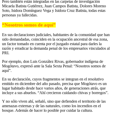
Pero también están integradas en las carpetas de investigación
Micaela Batista Gutiérrez, Juan Campos Batista, Dolores Moreno
Soto, Isidora Domínguez Vega y Isidora Cruz Batista, todas estas
personas ya fallecidas.
“
Nosotros somos de aquí”
En sus declaraciones judiciales, habitantes de la comunidad que han
sido demandadas, coinciden en la ocupación ancestral de esa zona,
un factor tomado en cuenta por el juzgado estatal para darles la
razón y erradicar la demanda penal de los empresarios vinculados al
PRI.
Por ejemplo, don Luis González Rivas, gobernador indígena de
Mogótavo, expresó ante la Sala Sexta Penal: “Nosotros somos de
aquí”.
En su declaración, cuyos fragmentos se integran en el resolutivo
emitido en diciembre del año pasado, precisa que Mogótavo es un
lugar habitado desde hace varios años, de generaciones atrás, que
incluye a sus abuelos. “Ahí crecieron cuidando chivas y borregos”.
Y no sólo viven ahí, señaló, sino que defienden el territorio de las
amenazas externas y de las naturales, como los incendios en el
bosque. Además de hacer lo posible por cuidar la cultura.