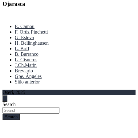
Ojarasca
E. Camou
F. Ortiz Pinchetti
G. Esteva
H. Bellinghausen
L. Boff
B. Barranco
L. Cisneros
J.Ch.Marín
Breviario
Gpe. Ángeles
Sitio anterior
Oserí, 2025
Search
Search