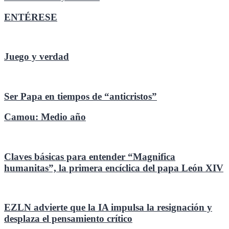
de
entradas
ENTÉRESE
Juego y verdad
Ser Papa en tiempos de “anticristos”
Camou: Medio año
Claves básicas para entender “Magnifica
humanitas”, la primera encíclica del papa León XIV
EZLN advierte que la IA impulsa la resignación y
desplaza el pensamiento crítico