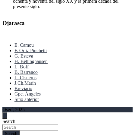
ochenta y noventa del siglo XX y la primera década del
presente siglo.
Ojarasca
E. Camou
F. Ortiz Pinchetti
G. Esteva
H. Bellinghausen
L. Boff
B. Barranco
L. Cisneros
J.Ch.Marín
Breviario
Gpe. Ángeles
Sitio anterior
Oserí, 2025
Search
Search