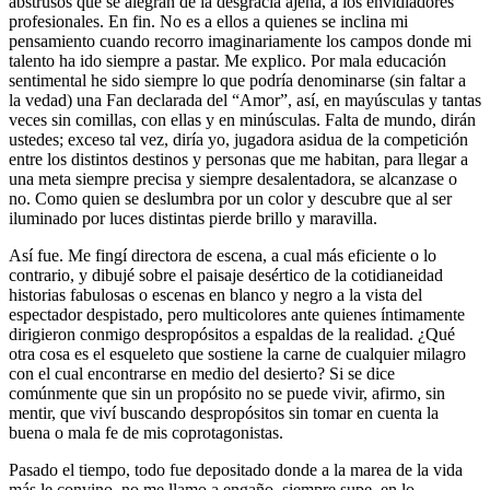
abstrusos que se alegran de la desgracia ajena, a los envidiadores
profesionales. En fin. No es a ellos a quienes se inclina mi
pensamiento cuando recorro imaginariamente los campos donde mi
talento ha ido siempre a pastar. Me explico. Por mala educación
sentimental he sido siempre lo que podría denominarse (sin faltar a
la vedad) una Fan declarada del “Amor”, así, en mayúsculas y tantas
veces sin comillas, con ellas y en minúsculas. Falta de mundo, dirán
ustedes; exceso tal vez, diría yo, jugadora asidua de la competición
entre los distintos destinos y personas que me habitan, para llegar a
una meta siempre precisa y siempre desalentadora, se alcanzase o
no. Como quien se deslumbra por un color y descubre que al ser
iluminado por luces distintas pierde brillo y maravilla.
Así fue. Me fingí directora de escena, a cual más eficiente o lo
contrario, y dibujé sobre el paisaje desértico de la cotidianeidad
historias fabulosas o escenas en blanco y negro a la vista del
espectador despistado, pero multicolores ante quienes íntimamente
dirigieron conmigo despropósitos a espaldas de la realidad. ¿Qué
otra cosa es el esqueleto que sostiene la carne de cualquier milagro
con el cual encontrarse en medio del desierto? Si se dice
comúnmente que sin un propósito no se puede vivir, afirmo, sin
mentir, que viví buscando despropósitos sin tomar en cuenta la
buena o mala fe de mis coprotagonistas.
Pasado el tiempo, todo fue depositado donde a la marea de la vida
más le convino, no me llamo a engaño, siempre supe, en lo