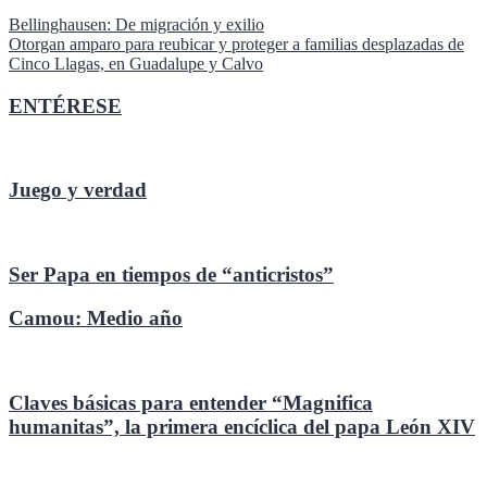
Navegación
Bellinghausen: De migración y exilio
Otorgan amparo para reubicar y proteger a familias desplazadas de
de
Cinco Llagas, en Guadalupe y Calvo
entradas
ENTÉRESE
Juego y verdad
Ser Papa en tiempos de “anticristos”
Camou: Medio año
Claves básicas para entender “Magnifica
humanitas”, la primera encíclica del papa León XIV