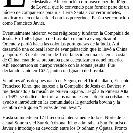
eclesiástica. Ahí conoció a otro vasco tozudo, Íñigo
de Loyola, que lo convenció para formar parte de un
núcleo de compañeros para ir a Tierra Santa a convertir infieles,
predicar y ejercer la caridad con los peregrinos: Pasó a ser conocido
como Francisco Javier.
Eventualmente hicieron votos religiosos y fundaron la Compañía de
Jesús. En 1540, Ignacio de Loyola lo mandó a evangelizar al
Oriente y partió hacia las colonias portuguesas de la India. Ahí
desarrolló una colosal labor de evangelización que lo llevó a China
y Japón. El 3 de diciembre de 1552 falleció en una isla en la costa
de China, cuando se preparaba para catequizar en aquel imperio.
Ahí encontraron su cuerpo vestido con la sotana jesuita. Fue
declarado santo en 1622, junto con Ignacio de Loyola.
Veintitrés años después nació en Segno, en el Tirol italiano, Eusebio
Francisco Kino, que ingresó a la Compañía de Jesús en Baviera y
fue destinado a la misión de Nueva España. Llegó a la Pimería Alta
en 1687, se dedicó a instruir a los naturales en la doctrina cristiana y
ayudó a introducir en las comunidades la ganadería bovina y la
siembra de trigo en “tierras de pan llevar”.
Hasta su muerte en 1711 recorrió intensamente todo el Norte de la
actual Sonora y el Sur de Arizona. Kino admiraba a San Francisco
Javier e introdujo su devoción entre los O’odham y Ópatas. Pronto