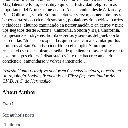
Magdalena de Kino, constituye quizá la festividad religiosa más
importante del Noroeste mexicano. A ella acuden desde Arizona y
Baja California, y todo Sonora, a danzar y rezar, comer antojitos y
beber cerveza con cierta desmesura, pobladores de pueblos, barrios
y ciudades, algunos caminando en peregrinación o en carros y pick
ups llegados desde Arizona, California, Sonora y Baja California,
campesinos e indígenas, hombres serios y señoras del pueblo a la
par con las “doñas” encopetadas que se acercan a levantar por los
hombros al San Francisco tendido en el templo. Si no opone
resistencia y se deja alzar, es señal de que tiene su favor; si se resiste
y se torna pesado, está disgustado y hay que hacer examen de
conciencia, enmendarse y volver a intentarlo…
Ernesto Camou Healy es doctor en Ciencias Sociales, maestro en
Antropología Social y licenciado en Filosofía; investigador del
CIAD, A.C. de Hermosillo.
About Author
Oserí
See author's posts
Navegación
El titiritero