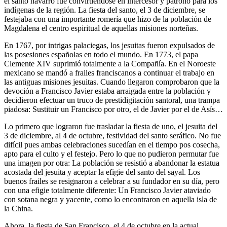
el santo navarro fue convirtiéndose en intercesor y patrono para los
indígenas de la región. La fiesta del santo, el 3 de diciembre, se
festejaba con una importante romería que hizo de la población de
Magdalena el centro espiritual de aquellas misiones norteñas.
En 1767, por intrigas palaciegas, los jesuitas fueron expulsados de
las posesiones españolas en todo el mundo. En 1773, el papa
Clemente XIV suprimió totalmente a la Compañía. En el Noroeste
mexicano se mandó a frailes franciscanos a continuar el trabajo en
las antiguas misiones jesuitas. Cuando llegaron comprobaron que la
devoción a Francisco Javier estaba arraigada entre la población y
decidieron efectuar un truco de prestidigitación santoral, una trampa
piadosa: Sustituir un Francisco por otro, el de Javier por el de Asís…
Lo primero que lograron fue trasladar la fiesta de uno, el jesuita del
3 de diciembre, al 4 de octubre, festividad del santo seráfico. No fue
difícil pues ambas celebraciones sucedían en el tiempo pos cosecha,
apto para el culto y el festejo. Pero lo que no pudieron permutar fue
una imagen por otra: La población se resistió a abandonar la estatua
acostada del jesuita y aceptar la efigie del santo del sayal. Los
buenos frailes se resignaron a celebrar a su fundador en su día, pero
con una efigie totalmente diferente: Un Francisco Javier ataviado
con sotana negra y yacente, como lo encontraron en aquella isla de
la China.
Ahora, la fiesta de San Francisco, el 4 de octubre en la actual