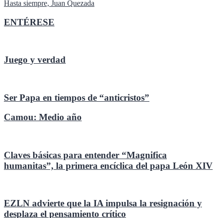
Hasta siempre, Juan Quezada
de
entradas
ENTÉRESE
Juego y verdad
Ser Papa en tiempos de “anticristos”
Camou: Medio año
Claves básicas para entender “Magnifica
humanitas”, la primera encíclica del papa León XIV
EZLN advierte que la IA impulsa la resignación y
desplaza el pensamiento crítico