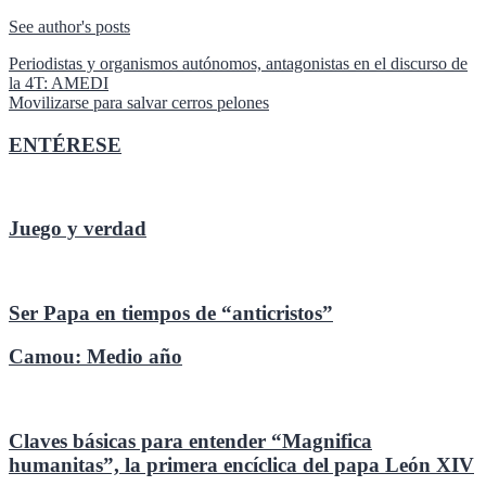
See author's posts
Navegación
Periodistas y organismos autónomos, antagonistas en el discurso de
la 4T: AMEDI
de
Movilizarse para salvar cerros pelones
entradas
ENTÉRESE
Juego y verdad
Ser Papa en tiempos de “anticristos”
Camou: Medio año
Claves básicas para entender “Magnifica
humanitas”, la primera encíclica del papa León XIV