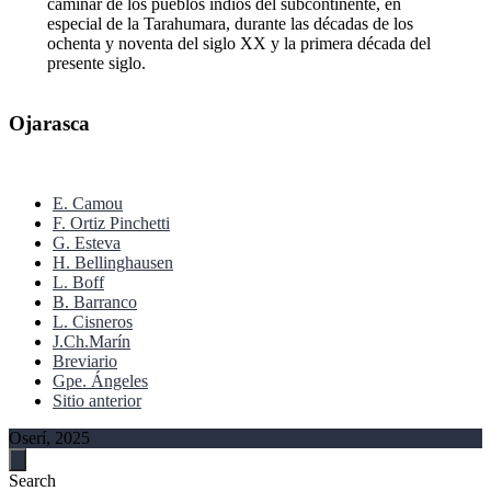
caminar de los pueblos indios del subcontinente, en
especial de la Tarahumara, durante las décadas de los
ochenta y noventa del siglo XX y la primera década del
presente siglo.
Ojarasca
E. Camou
F. Ortiz Pinchetti
G. Esteva
H. Bellinghausen
L. Boff
B. Barranco
L. Cisneros
J.Ch.Marín
Breviario
Gpe. Ángeles
Sitio anterior
Oserí, 2025
Search