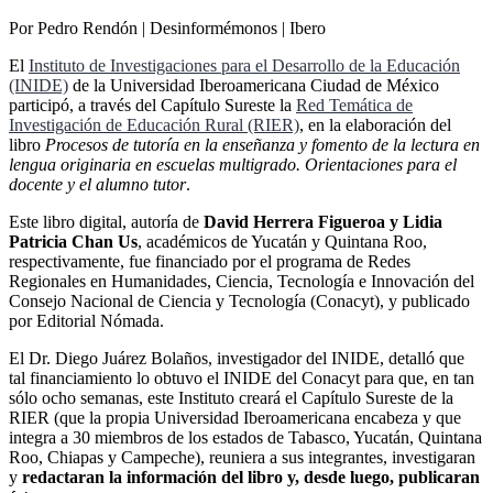
Por Pedro Rendón | Desinformémonos | Ibero
El
Instituto de Investigaciones para el Desarrollo de la Educación
(INIDE)
de la Universidad Iberoamericana Ciudad de México
participó, a través del Capítulo Sureste la
Red Temática de
Investigación de Educación Rural (RIER)
, en la elaboración del
libro
Procesos de tutoría en la enseñanza y fomento de la lectura en
lengua originaria en escuelas multigrado. Orientaciones para el
docente y el alumno tutor
.
Este libro digital, autoría de
David Herrera Figueroa y Lidia
Patricia Chan Us
, académicos de Yucatán y Quintana Roo,
respectivamente, fue financiado por el programa de Redes
Regionales en Humanidades, Ciencia, Tecnología e Innovación del
Consejo Nacional de Ciencia y Tecnología (Conacyt), y publicado
por Editorial Nómada.
El Dr. Diego Juárez Bolaños, investigador del INIDE, detalló que
tal financiamiento lo obtuvo el INIDE del Conacyt para que, en tan
sólo ocho semanas, este Instituto creará el Capítulo Sureste de la
RIER (que la propia Universidad Iberoamericana encabeza y que
integra a 30 miembros de los estados de Tabasco, Yucatán, Quintana
Roo, Chiapas y Campeche), reuniera a sus integrantes, investigaran
y
redactaran la información del libro y, desde luego, publicaran