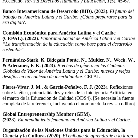
Acelerado.
Revista Derechos Humanos y Educación, 1
(5), 45-67.
Banco Interamericano de Desarrollo (BID). (2023)
.
El futuro del
trabajo en América Latina y el Caribe: ¿Cómo prepararse para la
era digital?
.
Comisión Económica para América Latina y el Caribe
(CEPAL). (2022)
.
Panorama Social de América Latina y el Caribe
“La transformación de la educación como base para el desarrollo
sostenible”
.
Fernández-Stark, K. Bidegain Ponte, N., Mulder, N., Weck, W.,
& Adenauer, F. K. (2023)
.
Brechas de género en las Cadenas
Globales de Valor de América Latina y el Caribe: nuevos y viejos
desafíos en un contexto de incertidumbre
. CEPAL.
Flores-Vivar, J. M., & García-Peñalvo, F. J. (2023
). Reflexiones
sobre la ética, potencialidades y retos de la Inteligencia Artificial en
el marco de la Educación de Calidad (ODS4). [Se necesita la fuente
completa de la referencia, incluyendo el nombre de la revista o libro]
Global Entrepreneurship Monitor (GEM).
(2023
).
Emprendimiento femenino en América Latina y el Caribe
.
Organización de las Naciones Unidas para la Educación, la
Ciencia y la Cultura. (2020)
.
El enfoque de aprendizaje a lo largo