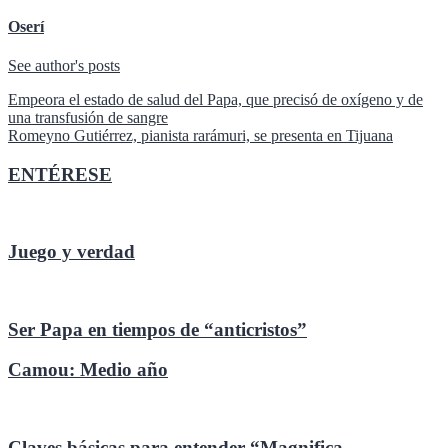
Oserí
See author's posts
Navegación
Empeora el estado de salud del Papa, que precisó de oxígeno y de
una transfusión de sangre
de
Romeyno Gutiérrez, pianista rarámuri, se presenta en Tijuana
entradas
ENTÉRESE
Juego y verdad
Ser Papa en tiempos de “anticristos”
Camou: Medio año
Claves básicas para entender “Magnifica