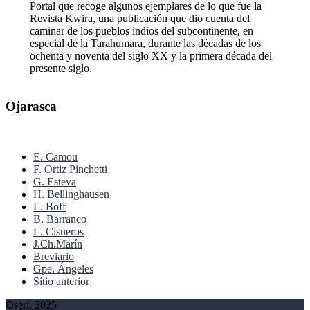
Portal que recoge algunos ejemplares de lo que fue la
Revista Kwira, una publicación que dio cuenta del
caminar de los pueblos indios del subcontinente, en
especial de la Tarahumara, durante las décadas de los
ochenta y noventa del siglo XX y la primera década del
presente siglo.
Ojarasca
E. Camou
F. Ortiz Pinchetti
G. Esteva
H. Bellinghausen
L. Boff
B. Barranco
L. Cisneros
J.Ch.Marín
Breviario
Gpe. Ángeles
Sitio anterior
Oserí, 2025