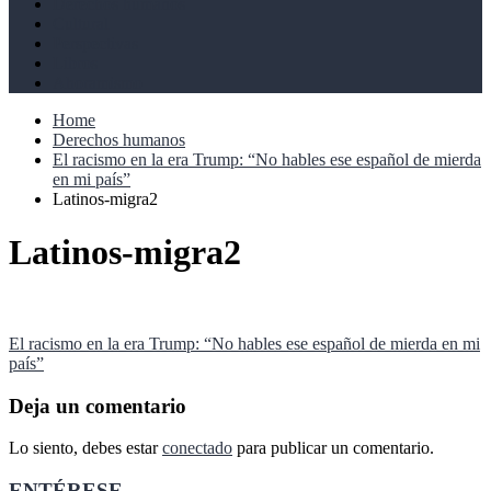
Derechos humanos
Cultural
Perspectivas
Libros
Ahoramismo
Home
Derechos humanos
El racismo en la era Trump: “No hables ese español de mierda
en mi país”
Latinos-migra2
Latinos-migra2
Navegación
El racismo en la era Trump: “No hables ese español de mierda en mi
país”
de
entradas
Deja un comentario
Lo siento, debes estar
conectado
para publicar un comentario.
ENTÉRESE