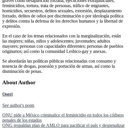
graves como desaparición forzada, ejecuciones extrajudiciales,
feminicidios, tortura, trata de personas, tráfico de migrantes,
homicidios, secuestros, delitos sexuales, extorsión, desplazamiento
forzado, delitos de odios por discriminación o por ideología política
y delitos contra la defensa de los derechos humanos y la libertad de
expresión.
En el caso de los temas relacionados con la marginalización, están
las mujeres; niñas, niños y adolescentes; juventudes; adultos
mayores; personas con capacidades diferentes; personas de pueblos
originarios; así como la comunidad Lesbico-gay y anexas.
Se abordarán las políticas públicas relacionadas con consumo y
tenencia de drogas, posesión y portación de armas, así como la
disminución de penas.
About Author
Oserí
See author's posts
Navegación
ONU pide a México criminalice el feminicidio en todos los códigos
penales de los estados
de
ONG respaldan plan de AMLO para pacificar el país y despenalizar