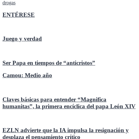
entradas
drogas
ENTÉRESE
Juego y verdad
Ser Papa en tiempos de “anticristos”
Camou: Medio año
Claves básicas para entender “Magnifica
humanitas”, la primera encíclica del papa León XIV
EZLN advierte que la IA impulsa la resignación y
desplaza el pensamiento crítico