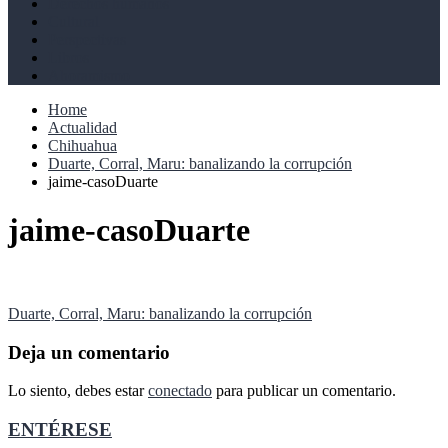
Derechos humanos
Cultural
Perspectivas
Libros
Ahoramismo
Home
Actualidad
Chihuahua
Duarte, Corral, Maru: banalizando la corrupción
jaime-casoDuarte
jaime-casoDuarte
Navegación
Duarte, Corral, Maru: banalizando la corrupción
de
Deja un comentario
entradas
Lo siento, debes estar
conectado
para publicar un comentario.
ENTÉRESE